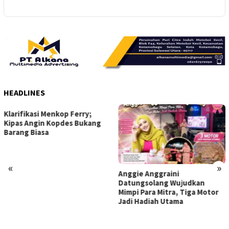
HEADLINES
DPC PDI Perjuangan Bolmong
Utara Ikuti Konsilidasi di
Makassar; Perkuat
Kebersamaan dan Tegaskan
Kedisiplinan Sebagai Modal
Utama
«
»
Anggie Anggraini
Datungsolang Wujudkan
Mimpi Para Mitra, Tiga Motor
Jadi Hadiah Utama