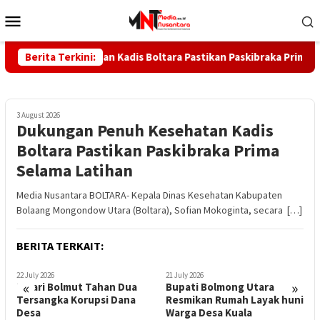
Skip
Mobile
to
Menu
content
uh Kesehatan Kadis Boltara Pastikan Paskibraka Prima Selama L
Berita Terkini:
3 August 2026
Dukungan Penuh Kesehatan Kadis
Boltara Pastikan Paskibraka Prima
Selama Latihan
Media Nusantara BOLTARA- Kepala Dinas Kesehatan Kabupaten
Bolaang Mongondow Utara (Boltara), Sofian Mokoginta, secara […]
BERITA TERKAIT:
21 July 2026
21 July 2026
1
«
»
Bupati Bolmong Utara
Perkuat Pelayanan Publik
P
Resmikan Rumah Layak huni
Kapolres Bolmut Pimpin
K
Warga Desa Kuala
Sertijab Pejabat
S