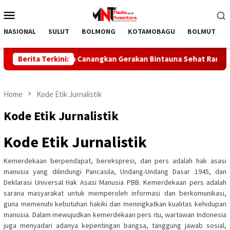
Skip
Mobile
to
Menu
content
NASIONAL
SULUT
BOLMONG
KOTAMOBAGU
BOLMUT
lmong Utara Canangkan Gerakan Bintauna Sehat Rangkaian HUT 
Berita Terkini:
Home
Kode Etik Jurnalistik
Kode Etik Jurnalistik
Kode Etik Jurnalistik
Kemerdekaan berpendapat, berekspresi, dan pers adalah hak asasi
manusia yang dilindungi Pancasila, Undang-Undang Dasar 1945, dan
Deklarasi Universal Hak Asasi Manusia PBB. Kemerdekaan pers adalah
sarana masyarakat untuk memperoleh informasi dan berkomunikasi,
guna memenuhi kebutuhan hakiki dan meningkatkan kualitas kehidupan
manusia. Dalam mewujudkan kemerdekaan pers itu, wartawan Indonesia
juga menyadari adanya kepentingan bangsa, tanggung jawab sosial,