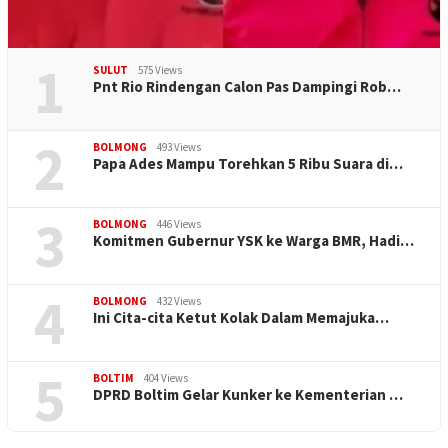
1
SULUT
575 Views
Pnt Rio Rindengan Calon Pas Dampingi Rob…
2
BOLMONG
493 Views
Papa Ades Mampu Torehkan 5 Ribu Suara di…
3
BOLMONG
446 Views
Komitmen Gubernur YSK ke Warga BMR, Hadi…
4
BOLMONG
432 Views
Ini Cita-cita Ketut Kolak Dalam Memajuka…
5
BOLTIM
404 Views
DPRD Boltim Gelar Kunker ke Kementerian …