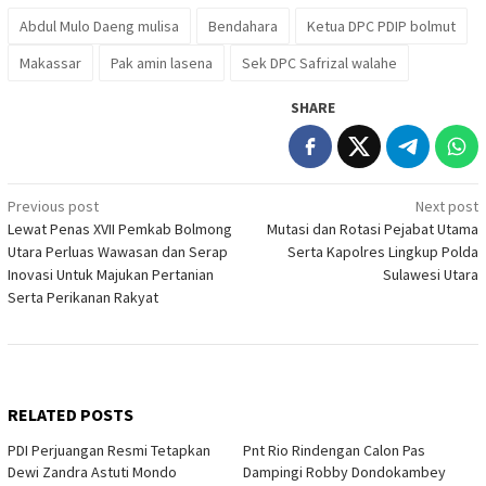
Abdul Mulo Daeng mulisa
Bendahara
Ketua DPC PDIP bolmut
Makassar
Pak amin lasena
Sek DPC Safrizal walahe
SHARE
Post
Previous post
Next post
Lewat Penas XVII Pemkab Bolmong
Mutasi dan Rotasi Pejabat Utama
navigation
Utara Perluas Wawasan dan Serap
Serta Kapolres Lingkup Polda
Inovasi Untuk Majukan Pertanian
Sulawesi Utara
Serta Perikanan Rakyat
RELATED POSTS
PDI Perjuangan Resmi Tetapkan
Pnt Rio Rindengan Calon Pas
Dewi Zandra Astuti Mondo
Dampingi Robby Dondokambey