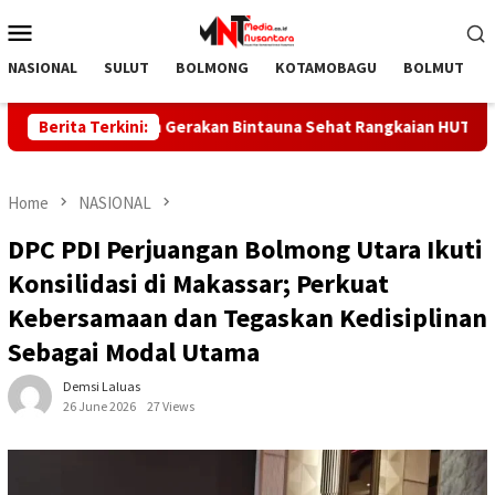
Skip
Mobile
to
Menu
content
NASIONAL
SULUT
BOLMONG
KOTAMOBAGU
BOLMUT
a Canangkan Gerakan Bintauna Sehat Rangkaian HUT ke-81 RI
Berita Terkini:
Home
NASIONAL
DPC PDI Perjuangan Bolmong Utara Ikuti
Konsilidasi di Makassar; Perkuat
Kebersamaan dan Tegaskan Kedisiplinan
Sebagai Modal Utama
Demsi Laluas
26 June 2026
27 Views