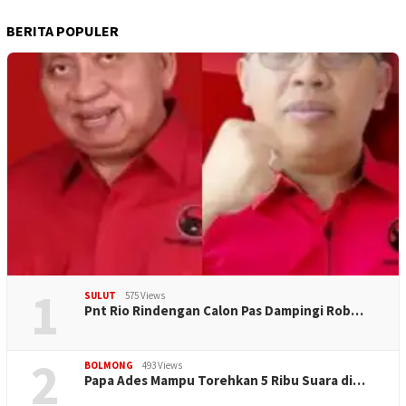
BERITA POPULER
1
SULUT
575 Views
Pnt Rio Rindengan Calon Pas Dampingi Rob…
2
BOLMONG
493 Views
Papa Ades Mampu Torehkan 5 Ribu Suara di…