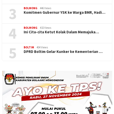
3
BOLMONG
446 Views
Komitmen Gubernur YSK ke Warga BMR, Hadi…
4
BOLMONG
432 Views
Ini Cita-cita Ketut Kolak Dalam Memajuka…
5
BOLTIM
404 Views
DPRD Boltim Gelar Kunker ke Kementerian …