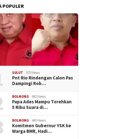
A POPULER
1
SULUT
575 Views
Pnt Rio Rindengan Calon Pas
Dampingi Rob…
2
BOLMONG
492 Views
Papa Ades Mampu Torehkan
5 Ribu Suara di…
3
BOLMONG
445 Views
Komitmen Gubernur YSK ke
Warga BMR, Hadi…