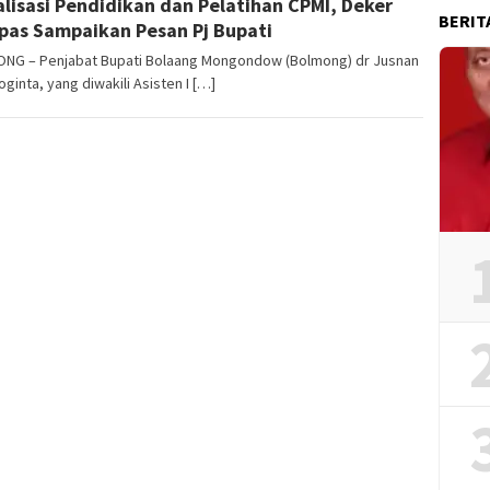
alisasi Pendidikan dan Pelatihan CPMI, Deker
Laluas
BERIT
as Sampaikan Pesan Pj Bupati
NG – Penjabat Bupati Bolaang Mongondow (Bolmong) dr Jusnan
ginta, yang diwakili Asisten I […]