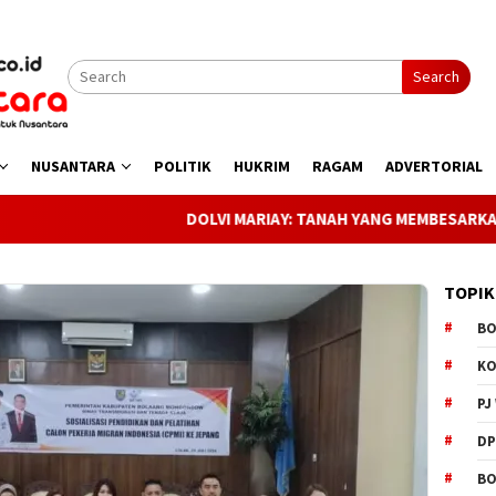
Search
NUSANTARA
POLITIK
HUKRIM
RAGAM
ADVERTORIAL
DOLVI MARIAY: TANAH YANG MEMBESARKAN KITA, KINI
TOPIK
B
K
PJ
D
BO