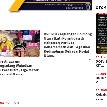
OTOM
PDI Perjuangan Bolmong
Senyuman dan Keramahan
 Ikuti Konsilidasi di
Gubernur Maluku Utara;Ibu
ssar; Perkuat
Sherly tjoanda Diterima
rsamaan dan Tegaskan
Meriah Warga Gorontalo
siplinan Sebagai Modal
ma
»
BOLTIM
DOLVI
Dari J
KIT…
Kesuks
Hadir
Panta
BOLMUT
Dukung
P…
BOLMON
Kebaka
Ju…
ONG
Demsi
29 July 2024