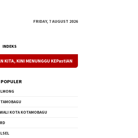
FRIDAY, 7 AUGUST 2026
INDEKS
 MENUNGGU KEPastiANNYA
Dukungan Penuh Kesehatan Kadis
 POPULER
OLMONG
OTAMOBAGU
 WALI KOTA KOTAMOBAGU
PRD
LSEL