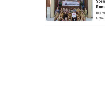
Sosi
Romp
BOLMO
C Moko