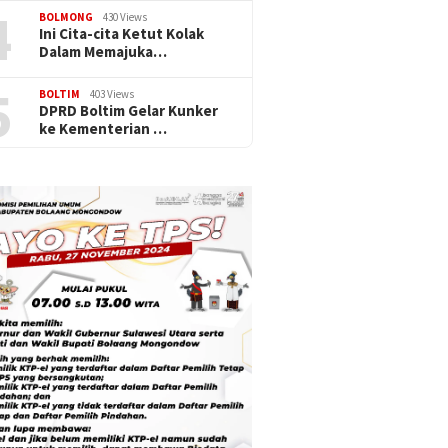
4
BOLMONG
430 Views
Ini Cita-cita Ketut Kolak
Dalam Memajuka…
5
BOLTIM
403 Views
DPRD Boltim Gelar Kunker
ke Kementerian …