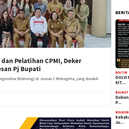
BERIT
n dan Pelatihan CPMI, Deker
an Pj Bupati
BOLTIM
DOLVI
ngondow (Bolmong) dr Jusnan C Mokoginta, yang diwakili
KIT…
BOLMUT
Dukung
P…
BOLMON
Kebaka
Ju…