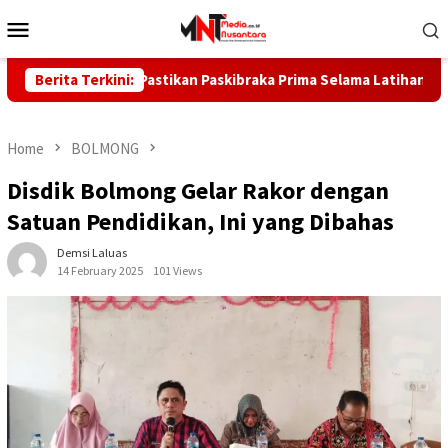
Skip
Mobile
to
Menu
content
Boltara Pastikan Paskibraka Prima Selama Latihan
Berita Terkini:
Kebak
Home
BOLMONG
Disdik Bolmong Gelar Rakor dengan
Satuan Pendidikan, Ini yang Dibahas
Demsi Laluas
14 February 2025
101 Views