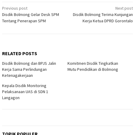
Post
Previous post
Next post
Disdik Bolmong Gelar Desk SPM
Disdik Bolmong Terima Kunjungan
navigation
Tentang Penerapan SPM
Kerja Ketua DPRD Gorontalo
RELATED POSTS
Disdik Bolmong dan BPJS Jalin
Komitmen Disdik Tingkatkan
Kerja Sama Perlindungan
Mutu Pendidikan di Bolmong
Ketenagakerjaan
Kepala Disdik Monitoring
Pelaksanaan UAS di SDN 1
Langagon
TOPIK POPULER