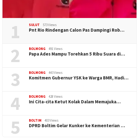
1
SULUT
573 Views
Pnt Rio Rindengan Calon Pas Dampingi Rob…
2
BOLMONG
491 Views
Papa Ades Mampu Torehkan 5 Ribu Suara di…
3
BOLMONG
443 Views
Komitmen Gubernur YSK ke Warga BMR, Hadi…
4
BOLMONG
428 Views
Ini Cita-cita Ketut Kolak Dalam Memajuka…
5
BOLTIM
403 Views
DPRD Boltim Gelar Kunker ke Kementerian …