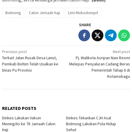
Bolmong
Calon Jemaah haji
Limi Mokodompit
SHARE
Post
Previous post
Next post
Terkait Jalan Rusak Desa Lanut,
Pj. Walikota Asripan Nani Resmi
navigation
Pemkab Boltim Telah Usulkan ke
Melepas Penyaluran Cadang Beras
Dinas Pu Provinsi
Pemerintah Tahap II di
Kotamobagu
RELATED POSTS
Dinkes Lakukan Vaksin
Dinkes Tekankan CJH Asal
Meningitis ke 78 Jamaah Calon
Bolmong Lakukan Pola Hidup
Haji
Sehat