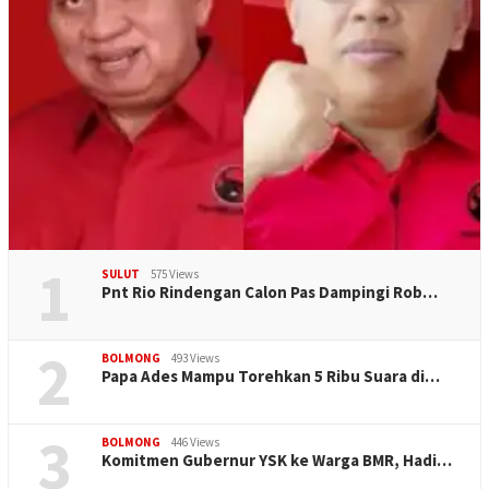
1
SULUT
575 Views
Pnt Rio Rindengan Calon Pas Dampingi Rob…
2
BOLMONG
493 Views
Papa Ades Mampu Torehkan 5 Ribu Suara di…
3
BOLMONG
446 Views
Komitmen Gubernur YSK ke Warga BMR, Hadi…