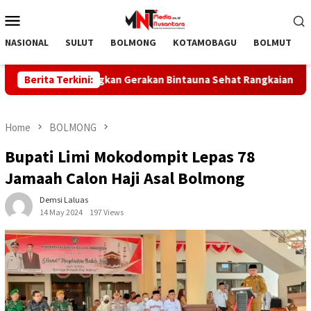
Skip
Mobile
to
Menu
content
NASIONAL
SULUT
BOLMONG
KOTAMOBAGU
BOLMUT
tara Canangkan Gerakan Bintauna Sehat Rangkaian HUT ke-81 RI
Berita Terkini:
Home
BOLMONG
Bupati Limi Mokodompit Lepas 78
Jamaah Calon Haji Asal Bolmong
Demsi Laluas
14 May 2024
197 Views