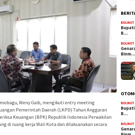
BERIT
BOLMUT
Bupati
B…
BOLMUT
Genara
Binm
OTOM
mobagu, Weny Gaib, mengikuti entry meeting
BOLMUT
Bupati
Keuangan Pemerintah Daerah (LKPD) Tahun Anggaran
B…
eriksa Keuangan (BPK) Republik Indonesia Perwakilan
ng di ruang kerja Wali Kota dan dilaksanakan secara
BOLMUT
Genara
Binm