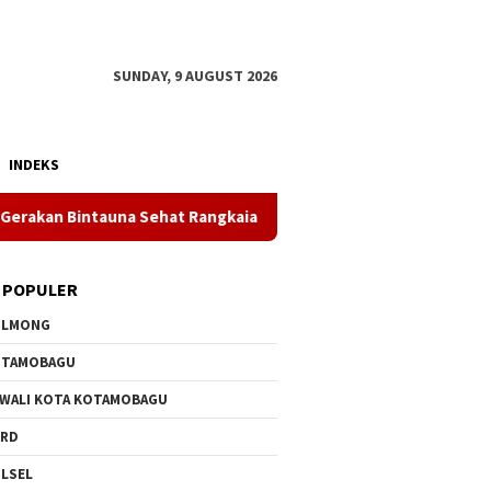
SUNDAY, 9 AUGUST 2026
INDEKS
ntauna Sehat Rangkaian HUT ke-81 RI
Genarasi Mudah P
 POPULER
OLMONG
OTAMOBAGU
 WALI KOTA KOTAMOBAGU
PRD
LSEL