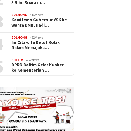
5 Ribu Suara di…
3
BOLMONG
446 Views
Komitmen Gubernur YSK ke
Warga BMR, Hadi…
4
BOLMONG
432 Views
Ini Cita-cita Ketut Kolak
Dalam Memajuka…
5
BOLTIM
404 Views
DPRD Boltim Gelar Kunker
ke Kementerian …