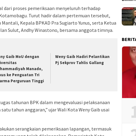
al dari proses pemeriksaan menyeluruh terhadap
Kotamobagu. Turut hadir dalam pertemuan tersebut,
Mantali, Kepala BPKAD Pra Sugiarto Yunus, serta Ketua
lan Sulut, Andhy Winastono, bersama anggota timnya.
BERIT
ny Gaib MoU dengan
Weny Gaib Hadiri Pelantikan
iversitas
Pj Sekprov Tahlis Gallang
hammadiyah Manado,
kus ke Penguatan Tri
arma Perguruan Tinggi
i tugas tahunan BPK dalam mengevaluasi pelaksanaan
atu tahun anggaran,” ujar Wali Kota Weny Gaib usai
akukan serangkaian pemeriksaan lapangan, termasuk