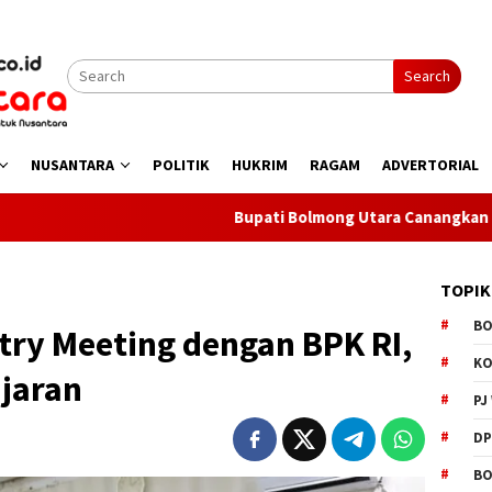
Search
NUSANTARA
POLITIK
HUKRIM
RAGAM
ADVERTORIAL
Bupati Bolmong Utara Canangkan Gerakan Bi
TOPIK
B
try Meeting dengan BPK RI,
K
ajaran
PJ
D
BO