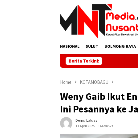
Skip
to
content
NASIONAL
SULUT
BOLMONG RAYA
Berita Terkini:
Home
KOTAMOBAGU
Weny Gaib Ikut En
Ini Pesannya ke J
Demsi Laluas
11 April 2025
144 Views