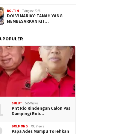
BOLTIM
7 August 2026
DOLVI MARIAY: TANAH YANG
MEMBESARKAN KIT…
A POPULER
1
SULUT
575 Views
Pnt Rio Rindengan Calon Pas
Dampingi Rob…
2
BOLMONG
493 Views
Papa Ades Mampu Torehkan