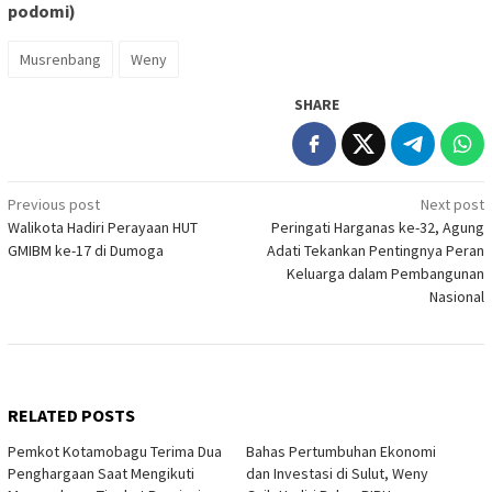
podomi)
Musrenbang
Weny
SHARE
Post
Previous post
Next post
Walikota Hadiri Perayaan HUT
Peringati Harganas ke-32, Agung
navigation
GMIBM ke-17 di Dumoga
Adati Tekankan Pentingnya Peran
Keluarga dalam Pembangunan
Nasional
RELATED POSTS
Pemkot Kotamobagu Terima Dua
Bahas Pertumbuhan Ekonomi
Penghargaan Saat Mengikuti
dan Investasi di Sulut, Weny