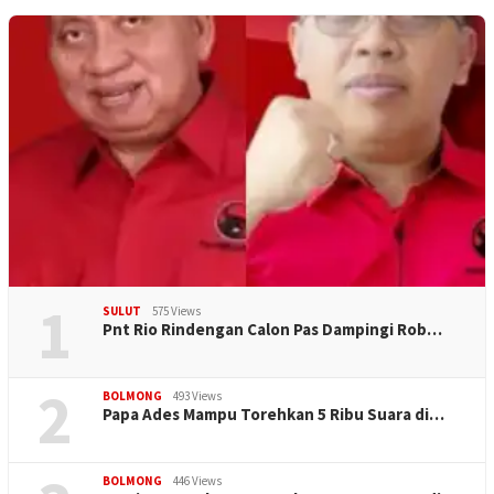
1
SULUT
575 Views
Pnt Rio Rindengan Calon Pas Dampingi Rob…
2
BOLMONG
493 Views
Papa Ades Mampu Torehkan 5 Ribu Suara di…
BOLMONG
446 Views