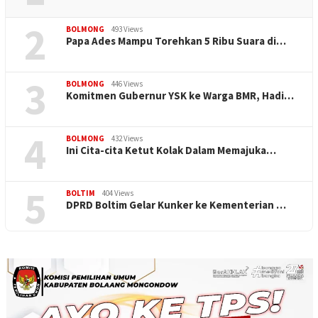
2
BOLMONG
493 Views
Papa Ades Mampu Torehkan 5 Ribu Suara di…
3
BOLMONG
446 Views
Komitmen Gubernur YSK ke Warga BMR, Hadi…
4
BOLMONG
432 Views
Ini Cita-cita Ketut Kolak Dalam Memajuka…
5
BOLTIM
404 Views
DPRD Boltim Gelar Kunker ke Kementerian …