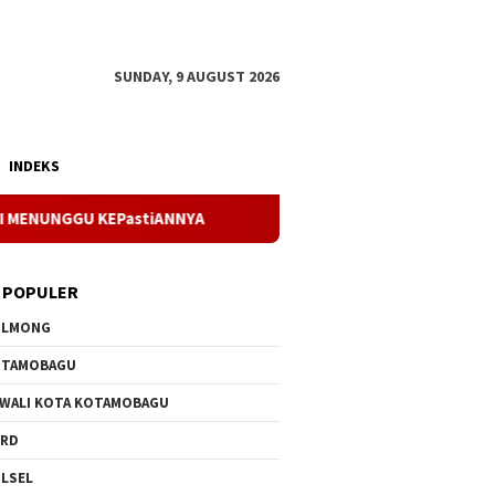
SUNDAY, 9 AUGUST 2026
INDEKS
iANNYA
Dukungan Penuh Kesehatan Kadis Boltara Pastika
 POPULER
OLMONG
OTAMOBAGU
 WALI KOTA KOTAMOBAGU
PRD
LSEL