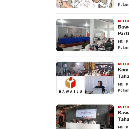
Kotam
KOTAM
Bawa
Part
MNT K
Kotam
KOTAM
Kom
Taha
MNT K
Kotam
KOTAM
Bawa
Taha
MNT K