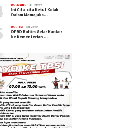
4
BOLMONG
431 Views
Ini Cita-cita Ketut Kolak
Dalam Memajuka…
5
BOLTIM
404 Views
DPRD Boltim Gelar Kunker
ke Kementerian …