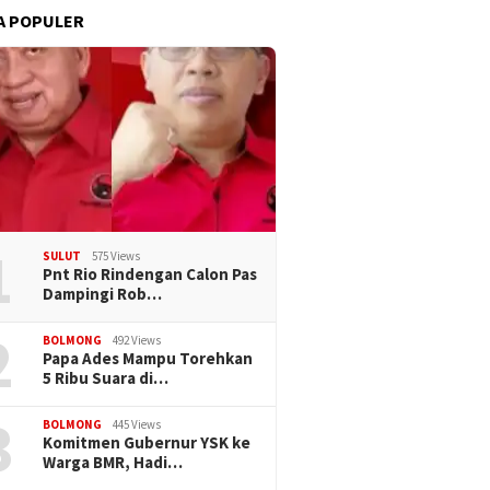
A POPULER
alanan Menuju
Hadiri Pembukaan Penas
esan: Mandiri Parfum
Petani Dan Nelayan ke-17 Di
 dengan Semangat
Gorontalo , Bupati
ng Menyerah
Iskandar,Bolsel Siap Ambil
Bagian Guna Mendukung
Program Presiden RI
1
SULUT
575 Views
Pnt Rio Rindengan Calon Pas
Dampingi Rob…
2
BOLMONG
492 Views
Papa Ades Mampu Torehkan
5 Ribu Suara di…
3
BOLMONG
445 Views
Komitmen Gubernur YSK ke
Warga BMR, Hadi…