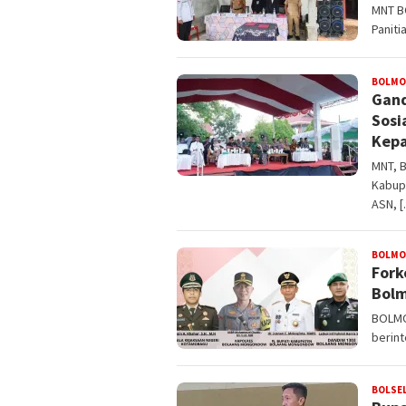
MNT B
Panit
BOLM
Gand
Sosi
Kepa
MNT, 
Kabupa
ASN, 
BOLM
Fork
Bolm
BOLMO
berint
BOLSE