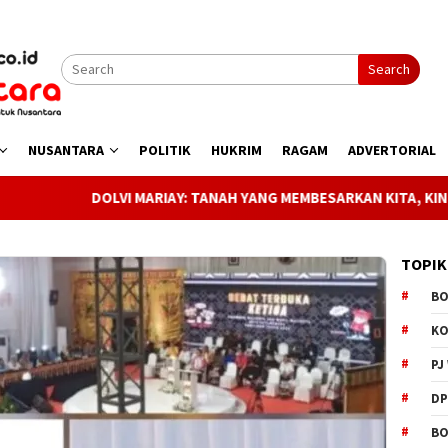
Search
NUSANTARA
POLITIK
HUKRIM
RAGAM
ADVERTORIAL
MARIAY: TANAH YANG MEMBESARKAN KITA, KINI MENUNGGU KEPast
TOPIK
B
K
PJ
D
BO