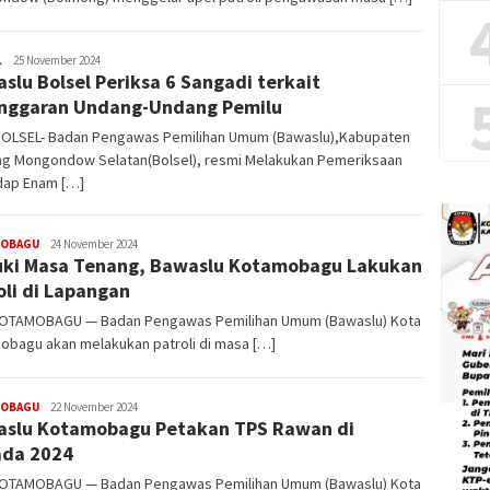
L
Demsi
25 November 2024
slu Bolsel Periksa 6 Sangadi terkait
Laluas
nggaran Undang-Undang Pemilu
BOLSEL- Badan Pengawas Pemilihan Umum (Bawaslu),Kabupaten
ng Mongondow Selatan(Bolsel), resmi Melakukan Pemeriksaan
dap Enam […]
OBAGU
Demsi
24 November 2024
ki Masa Tenang, Bawaslu Kotamobagu Lakukan
Laluas
oli di Lapangan
OTAMOBAGU — Badan Pengawas Pemilihan Umum (Bawaslu) Kota
obagu akan melakukan patroli di masa […]
OBAGU
Demsi
22 November 2024
slu Kotamobagu Petakan TPS Rawan di
Laluas
ada 2024
OTAMOBAGU — Badan Pengawas Pemilihan Umum (Bawaslu) Kota