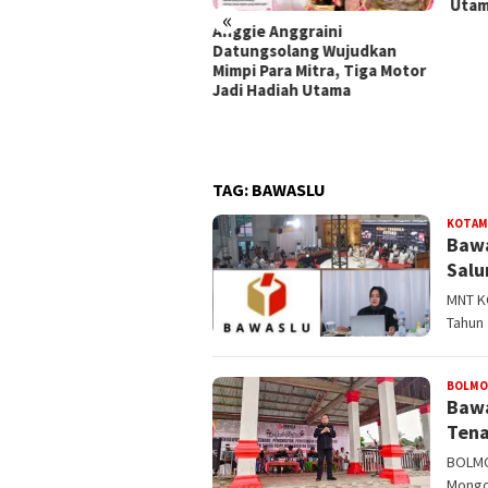
Uta
«
Anggie Anggraini
Datungsolang Wujudkan
Mimpi Para Mitra, Tiga Motor
Jadi Hadiah Utama
TAG:
BAWASLU
KOTAM
Bawa
Salu
MNT K
Tahun
BOLM
Bawa
Tena
BOLMO
Mongo