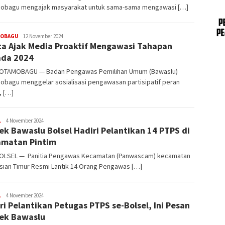
obagu mengajak masyarakat untuk sama-sama mengawasi […]
OBAGU
Demsi
12 November 2024
ta Ajak Media Proaktif Mengawasi Tahapan
Laluas
ada 2024
OTAMOBAGU — Badan Pengawas Pemilihan Umum (Bawaslu)
obagu menggelar sosialisasi pengawasan partisipatif peran
, […]
L
Demsi
4 November 2024
ek Bawaslu Bolsel Hadiri Pelantikan 14 PTPS di
Laluas
matan Pintim
OLSEL — Panitia Pengawas Kecamatan (Panwascam) kecamatan
sian Timur Resmi Lantik 14 Orang Pengawas […]
L
Demsi
4 November 2024
ri Pelantikan Petugas PTPS se-Bolsel, Ini Pesan
Laluas
ek Bawaslu