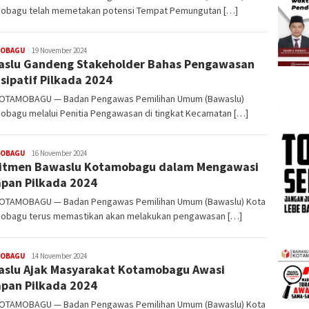
obagu telah memetakan potensi Tempat Pemungutan […]
OBAGU
Demsi
19 November 2024
slu Gandeng Stakeholder Bahas Pengawasan
Laluas
isipatif Pilkada 2024
OTAMOBAGU — Badan Pengawas Pemilihan Umum (Bawaslu)
obagu melalui Penitia Pengawasan di tingkat Kecamatan […]
OBAGU
Demsi
16 November 2024
itmen Bawaslu Kotamobagu dalam Mengawasi
Laluas
pan Pilkada 2024
OTAMOBAGU — Badan Pengawas Pemilihan Umum (Bawaslu) Kota
obagu terus memastikan akan melakukan pengawasan […]
OBAGU
Demsi
14 November 2024
slu Ajak Masyarakat Kotamobagu Awasi
Laluas
pan Pilkada 2024
OTAMOBAGU — Badan Pengawas Pemilihan Umum (Bawaslu) Kota