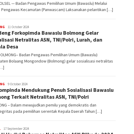
OLSEL — Badan Pengawas Pemilihan Umum (Bawaslu) Melalui
ia Pengawas Kecamatan (Panwascam) Laksanakan pelantikan […]
ONG
Demsi
11 October 2024
eng Forkopimda Bawaslu Bolmong Gelar
Laluas
alisasi Netralitas ASN, TNI/Polri, Lurah, dan
la Desa
BOLMONG– Badan Pengawas Pemilihan Umum (Bawaslu)
ten Bolaang Mongondow (Bolmong) gelar sosialisasi netralitas
[…]
ONG
Demsi
9 October 2024
ompinda Mendukung Penuh Sosialisasi Bawaslu
Laluas
ong Terkait Netralitas ASN, TNI/Polri
NG – Dalam mewujudkan pemilu yang demokratis dan
egritas pada pemilihan serentak Kepala Daerah Tahun […]
L
Demsi
17 September 2024
Laluas