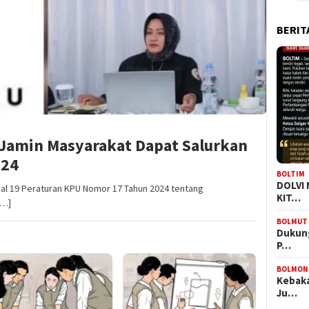
BERIT
Jamin Masyarakat Dapat Salurkan
024
BOLTIM
DOLVI
 19 Peraturan KPU Nomor 17 Tahun 2024 tentang
KIT…
[…]
BOLMUT
Dukung
P…
BOLMON
Kebaka
Ju…