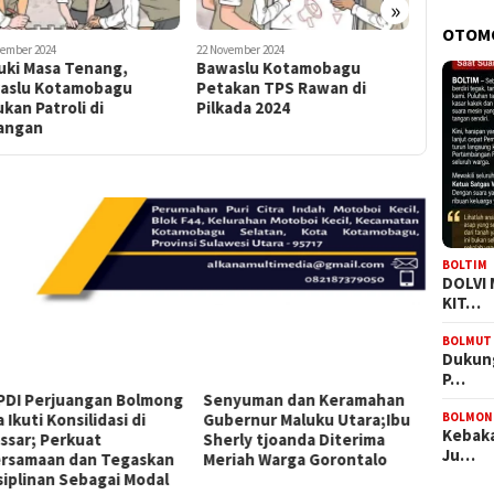
»
OTOM
vember 2024
22 November 2024
19 November 
uki Masa Tenang,
Bawaslu Kotamobagu
Bawaslu
aslu Kotamobagu
Petakan TPS Rawan di
Stakehol
kan Patroli di
Pilkada 2024
Pengawas
angan
Pilkada 
BOLTIM
DOLVI
KIT…
BOLMUT
Dukung
P…
PDI Perjuangan Bolmong
Senyuman dan Keramahan
BOLMON
 Ikuti Konsilidasi di
Gubernur Maluku Utara;Ibu
Kebaka
ssar; Perkuat
Sherly tjoanda Diterima
Ju…
rsamaan dan Tegaskan
Meriah Warga Gorontalo
siplinan Sebagai Modal