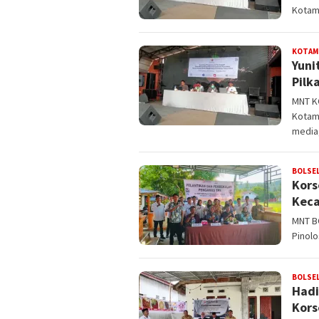
Kotam
KOTAM
Yuni
Pilk
MNT K
Kotam
media
BOLSE
Kors
Keca
MNT B
Pinolo
BOLSE
Hadi
Kors