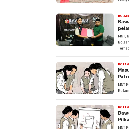
BOLSE
Bawa
pela
MNT, 
Bolaa
Terha
KOTAM
Masu
Patr
MNT K
Kotam
KOTAM
Bawa
Pilk
MNT K