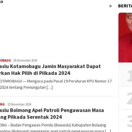
ma
»
BERIT
Dari J
Kesuks
Hadir
Panta
OBAGU
Demsi
26 November 2024
slu Kotamobagu Jamin Masyarakat Dapat
Laluas
rkan Hak Pilih di Pilkada 2024
OTAMOBAGU — Mengacu pada Pasal 19 Peraturan KPU Nomor 17
 2024 tentang Pemungutan […]
ONG
Demsi
25 November 2024
slu Bolmong Apel Patroli Pengawasan Masa
Laluas
ng Pilkada Serentak 2024
NG – Badan Pengawas Pemilu (Bawaslu) Kabupaten Bolaang
ndow (Bolmong) menggelar apel patroli pengawasan masa […]