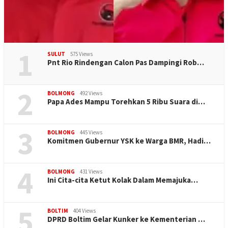
1
SULUT
575 Views
Pnt Rio Rindengan Calon Pas Dampingi Rob…
2
BOLMONG
492 Views
Papa Ades Mampu Torehkan 5 Ribu Suara di…
3
BOLMONG
445 Views
Komitmen Gubernur YSK ke Warga BMR, Hadi…
4
BOLMONG
431 Views
Ini Cita-cita Ketut Kolak Dalam Memajuka…
5
BOLTIM
404 Views
DPRD Boltim Gelar Kunker ke Kementerian …