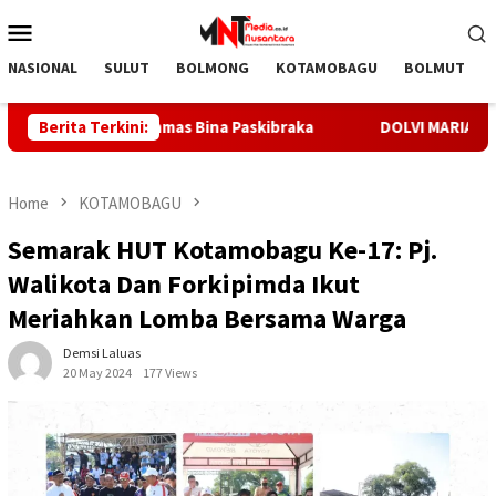
Skip
Mobile
to
Menu
content
NASIONAL
SULUT
BOLMONG
KOTAMOBAGU
BOLMUT
anan Sat Binmas Bina Paskibraka
Berita Terkini:
DOLVI MARIAY: TANAH 
Home
KOTAMOBAGU
Semarak HUT Kotamobagu Ke-17: Pj.
Walikota Dan Forkipimda Ikut
Meriahkan Lomba Bersama Warga
Demsi Laluas
20 May 2024
177 Views