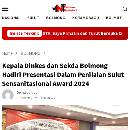
Skip
Mobile
to
Menu
content
NASIONAL
SULUT
BOLMONG
KOTAMOBAGU
BOLMUT
ce di Upai, STA: Saya Prihatin dan Turut Berduka Cita
Berita Terkini:
Bu
Home
BOLMONG
Kepala Dinkes dan Sekda Bolmong
Hadiri Presentasi Dalam Penilaian Sulut
Sensanitasional Award 2024
Demsi Laluas
27 March 2024
168 Views