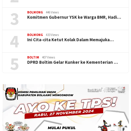
3
BOLMONG
446 Views
Komitmen Gubernur YSK ke Warga BMR, Hadi…
4
BOLMONG
433 Views
Ini Cita-cita Ketut Kolak Dalam Memajuka…
5
BOLTIM
407 Views
DPRD Boltim Gelar Kunker ke Kementerian …