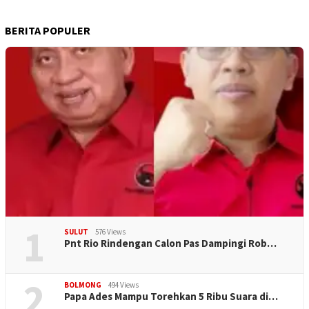
BERITA POPULER
1
SULUT
576 Views
Pnt Rio Rindengan Calon Pas Dampingi Rob…
2
BOLMONG
494 Views
Papa Ades Mampu Torehkan 5 Ribu Suara di…