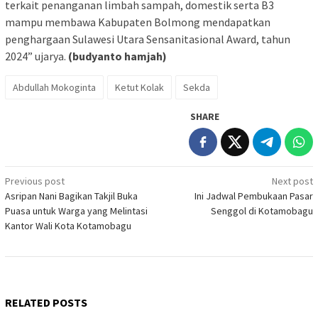
terkait penanganan limbah sampah, domestik serta B3
mampu membawa Kabupaten Bolmong mendapatkan
penghargaan Sulawesi Utara Sensanitasional Award, tahun
2024” ujarya.
(budyanto hamjah)
Abdullah Mokoginta
Ketut Kolak
Sekda
SHARE
Post
Previous post
Next post
Asripan Nani Bagikan Takjil Buka
Ini Jadwal Pembukaan Pasar
navigation
Puasa untuk Warga yang Melintasi
Senggol di Kotamobagu
Kantor Wali Kota Kotamobagu
RELATED POSTS