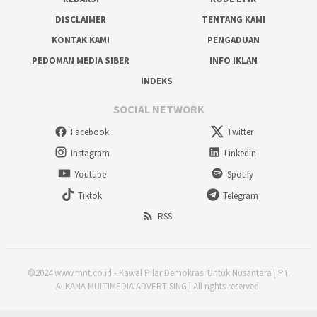
DISCLAIMER
TENTANG KAMI
KONTAK KAMI
PENGADUAN
PEDOMAN MEDIA SIBER
INFO IKLAN
INDEKS
SOCIAL NETWORK
Facebook
Twitter
Instagram
Linkedin
Youtube
Spotify
Tiktok
Telegram
RSS
©2024 www.mnt.co.id - Kawal Pilar Demokrasi Untuk Nusantara | PT.
ALKANA MULTIMEDIA ADVERTISING | All rights reserved.