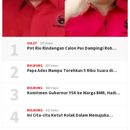
1
SULUT
575 Views
Pnt Rio Rindengan Calon Pas Dampingi Rob…
2
BOLMONG
493 Views
Papa Ades Mampu Torehkan 5 Ribu Suara di…
3
BOLMONG
446 Views
Komitmen Gubernur YSK ke Warga BMR, Hadi…
4
BOLMONG
432 Views
Ini Cita-cita Ketut Kolak Dalam Memajuka…