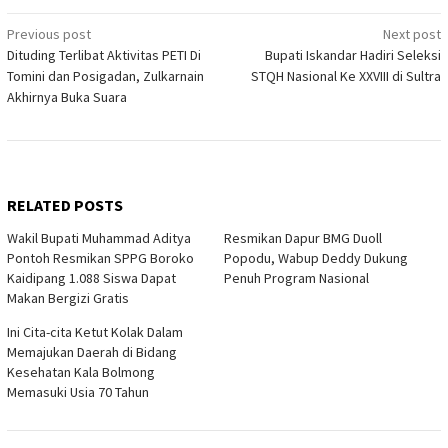
Post
Previous post
Next post
Dituding Terlibat Aktivitas PETI Di
Bupati Iskandar Hadiri Seleksi
navigation
Tomini dan Posigadan, Zulkarnain
STQH Nasional Ke XXVIII di Sultra
Akhirnya Buka Suara
RELATED POSTS
Wakil Bupati Muhammad Aditya
Resmikan Dapur BMG Duoll
Pontoh Resmikan SPPG Boroko
Popodu, Wabup Deddy Dukung
Kaidipang 1.088 Siswa Dapat
Penuh Program Nasional
Makan Bergizi Gratis
Ini Cita-cita Ketut Kolak Dalam
Memajukan Daerah di Bidang
Kesehatan Kala Bolmong
Memasuki Usia 70 Tahun