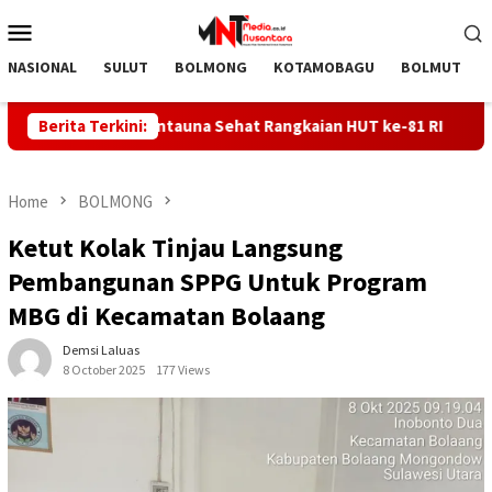
Skip
Mobile
to
Menu
content
NASIONAL
SULUT
BOLMONG
KOTAMOBAGU
BOLMUT
rakan Bintauna Sehat Rangkaian HUT ke-81 RI
Berita Terkini:
Genarasi 
Home
BOLMONG
Ketut Kolak Tinjau Langsung
Pembangunan SPPG Untuk Program
MBG di Kecamatan Bolaang
Demsi Laluas
8 October 2025
177 Views