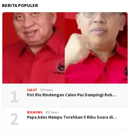
BERITA POPULER
1
SULUT
575 Views
Pnt Rio Rindengan Calon Pas Dampingi Rob…
2
BOLMONG
492 Views
Papa Ades Mampu Torehkan 5 Ribu Suara di…