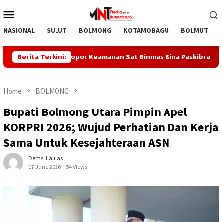
Skip
Mobile
to
Menu
content
NASIONAL
SULUT
BOLMONG
KOTAMOBAGU
BOLMUT
i Mudah Pelopor Keamanan Sat Binmas Bina Paskibraka
Berita Terkini:
D
Home
BOLMONG
Bupati Bolmong Utara Pimpin Apel
KORPRI 2026; Wujud Perhatian Dan Kerja
Sama Untuk Kesejahteraan ASN
Demsi Laluas
17 June 2026
54 Views