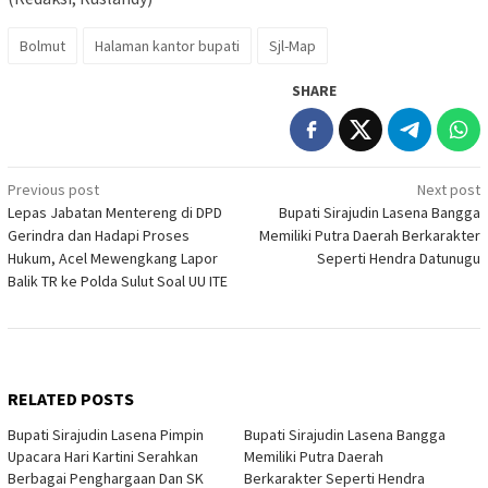
Bolmut
Halaman kantor bupati
Sjl-Map
SHARE
Post
Previous post
Next post
Lepas Jabatan Mentereng di DPD
Bupati Sirajudin Lasena Bangga
navigation
Gerindra dan Hadapi Proses
Memiliki Putra Daerah Berkarakter
Hukum, Acel Mewengkang Lapor
Seperti Hendra Datunugu
Balik TR ke Polda Sulut Soal UU ITE
RELATED POSTS
Bupati Sirajudin Lasena Pimpin
Bupati Sirajudin Lasena Bangga
Upacara Hari Kartini Serahkan
Memiliki Putra Daerah
Berbagai Penghargaan Dan SK
Berkarakter Seperti Hendra