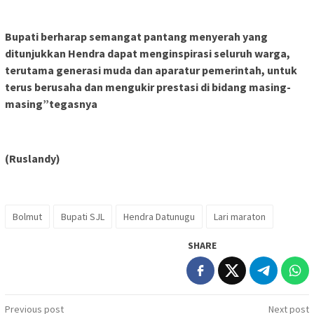
Bupati berharap semangat pantang menyerah yang
ditunjukkan Hendra dapat menginspirasi seluruh warga,
terutama generasi muda dan aparatur pemerintah, untuk
terus berusaha dan mengukir prestasi di bidang masing-
masing”tegasnya
(Ruslandy)
Bolmut
Bupati SJL
Hendra Datunugu
Lari maraton
SHARE
Post
Previous post
Next post