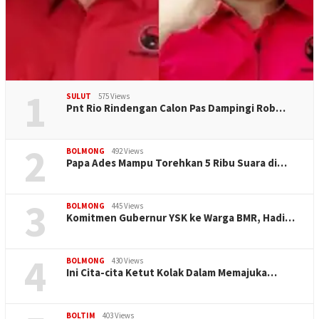
1
SULUT
575 Views
Pnt Rio Rindengan Calon Pas Dampingi Rob…
2
BOLMONG
492 Views
Papa Ades Mampu Torehkan 5 Ribu Suara di…
3
BOLMONG
445 Views
Komitmen Gubernur YSK ke Warga BMR, Hadi…
4
BOLMONG
430 Views
Ini Cita-cita Ketut Kolak Dalam Memajuka…
BOLTIM
403 Views