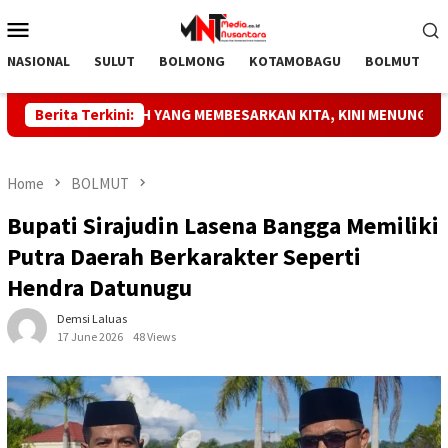
Skip
Mobile
to
Menu
content
NASIONAL
SULUT
BOLMONG
KOTAMOBAGU
BOLMUT
RIAY: TANAH YANG MEMBESARKAN KITA, KINI MENUNGGU KEPastiA
Berita Terkini:
Home
BOLMUT
Bupati Sirajudin Lasena Bangga Memiliki
Putra Daerah Berkarakter Seperti
Hendra Datunugu
Demsi Laluas
17 June 2026
48 Views