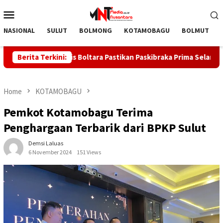
Skip
Mobile
to
Menu
content
NASIONAL
SULUT
BOLMONG
KOTAMOBAGU
BOLMUT
atan Kadis Boltara Pastikan Paskibraka Prima Selama Latihan
Berita Terkini:
Home
KOTAMOBAGU
Pemkot Kotamobagu Terima
Penghargaan Terbarik dari BPKP Sulut
Demsi Laluas
6 November 2024
151 Views