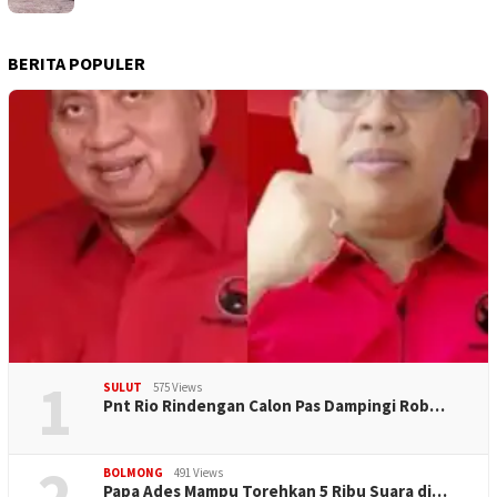
BERITA POPULER
1
SULUT
575 Views
Pnt Rio Rindengan Calon Pas Dampingi Rob…
2
BOLMONG
491 Views
Papa Ades Mampu Torehkan 5 Ribu Suara di…