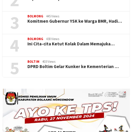
3
BOLMONG
445 Views
Komitmen Gubernur YSK ke Warga BMR, Hadi…
4
BOLMONG
430 Views
Ini Cita-cita Ketut Kolak Dalam Memajuka…
5
BOLTIM
403 Views
DPRD Boltim Gelar Kunker ke Kementerian …