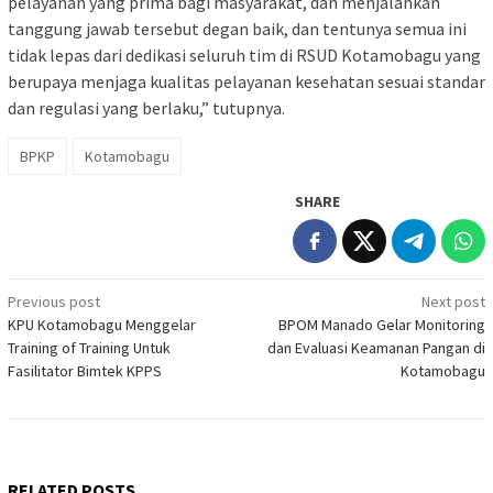
pelayanan yang prima bagi masyarakat, dan menjalankan
tanggung jawab tersebut degan baik, dan tentunya semua ini
tidak lepas dari dedikasi seluruh tim di RSUD Kotamobagu yang
berupaya menjaga kualitas pelayanan kesehatan sesuai standar
dan regulasi yang berlaku,” tutupnya.
BPKP
Kotamobagu
SHARE
Post
Previous post
Next post
KPU Kotamobagu Menggelar
BPOM Manado Gelar Monitoring
navigation
Training of Training Untuk
dan Evaluasi Keamanan Pangan di
Fasilitator Bimtek KPPS
Kotamobagu
RELATED POSTS