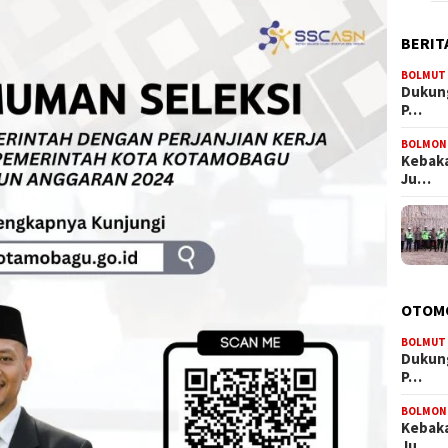
BERIT
BOLMUT
Dukung
P…
BOLMON
Kebaka
Ju…
OTOM
BOLMUT
Dukung
P…
BOLMON
Kebaka
Ju…