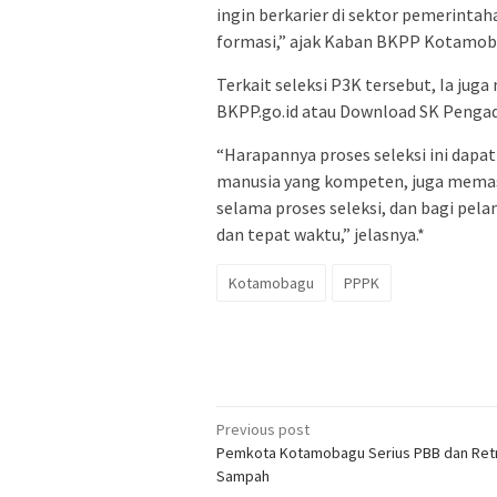
ingin berkarier di sektor pemerintah
formasi,” ajak Kaban BKPP Kotamob
Terkait seleksi P3K tersebut, Ia ju
BKPP.go.id atau Download SK Pengad
“Harapannya proses seleksi ini dapa
manusia yang kompeten, juga memas
selama proses seleksi, dan bagi p
dan tepat waktu,” jelasnya.*
Kotamobagu
PPPK
Post
Previous post
Pemkota Kotamobagu Serius PBB dan Retr
navigation
Sampah