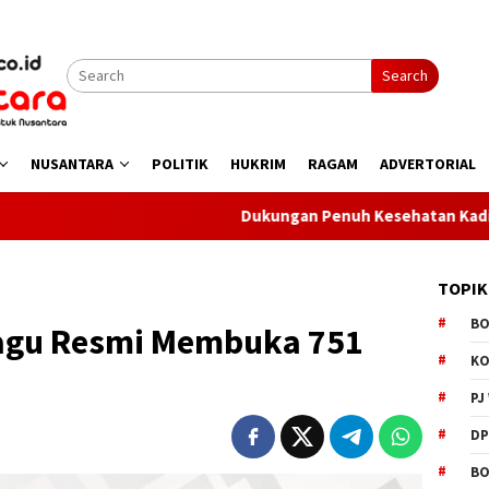
Search
NUSANTARA
POLITIK
HUKRIM
RAGAM
ADVERTORIAL
Dukungan Penuh Kesehatan Kadis Boltara Pas
TOPIK
B
gu Resmi Membuka 751
K
PJ
D
BO