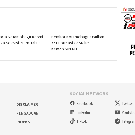
ikota Kotamobagu Resmi
Pemkot Kotamobagu Usulkan
a Seleksi PPPK Tahun
751 Formasi CASN ke
KemenPAN-RB
SOCIAL NETWORK
Facebook
Twitter
DISCLAIMER
Linkedin
Youtub
PENGADUAN
Tiktok
Telegr
INDEKS