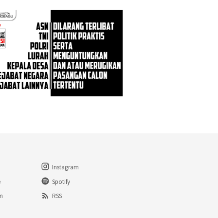
Instagram
e
Spotify
am
RSS