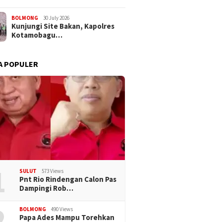
BOLMONG
30 July 2026
Kunjungi Site Bakan, Kapolres
Kotamobagu…
A POPULER
1
SULUT
573 Views
Pnt Rio Rindengan Calon Pas
Dampingi Rob…
2
BOLMONG
490 Views
Papa Ades Mampu Torehkan