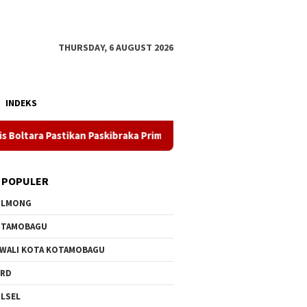
THURSDAY, 6 AUGUST 2026
INDEKS
tikan Paskibraka Prima Selama Latihan
Kebakaran Pasar 
 POPULER
OLMONG
OTAMOBAGU
 WALI KOTA KOTAMOBAGU
PRD
LSEL