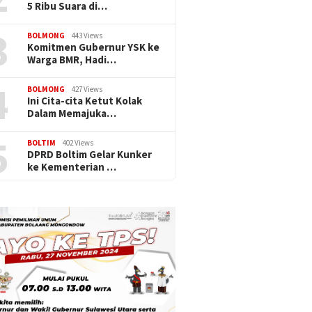
5 Ribu Suara di…
3
BOLMONG
443 Views
Komitmen Gubernur YSK ke
Warga BMR, Hadi…
4
BOLMONG
427 Views
Ini Cita-cita Ketut Kolak
Dalam Memajuka…
5
BOLTIM
402 Views
DPRD Boltim Gelar Kunker
ke Kementerian …