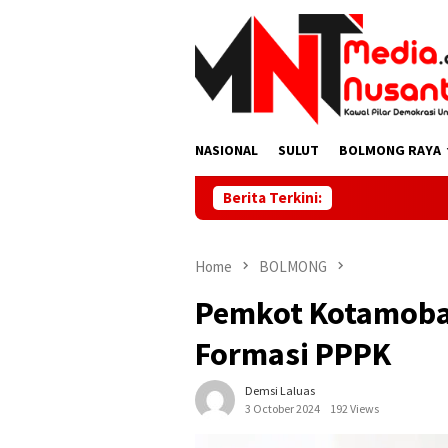
Skip
to
content
NASIONAL
SULUT
BOLMONG RAYA
Berita Terkini:
Home
BOLMONG
Pemkot Kotamoba
Formasi PPPK
Demsi Laluas
3 October 2024
192 Views