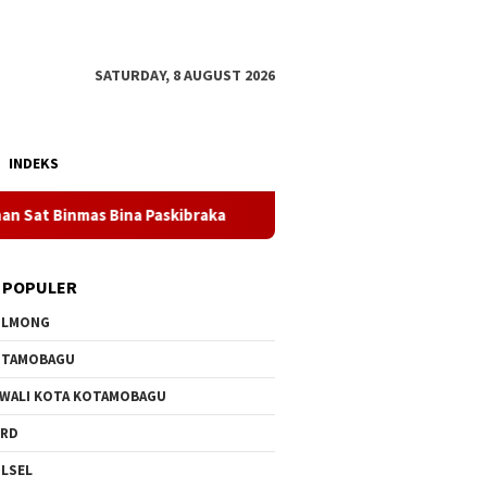
SATURDAY, 8 AUGUST 2026
INDEKS
ina Paskibraka
DOLVI MARIAY: TANAH YANG MEMBESARKAN
 POPULER
OLMONG
OTAMOBAGU
 WALI KOTA KOTAMOBAGU
PRD
LSEL