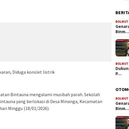
BERIT
BOLMUT
Genara
Binm
BOLMUT
Dukung
aran, Diduga konslet listrik
P…
OTOM
matan Bintauna mengalami musibah parah. Sekolah
BOLMUT
ntauna yang berlokasi di Desa Minanga, Kecamatan
Genara
hari Minggu (18/01/2026).
Binm