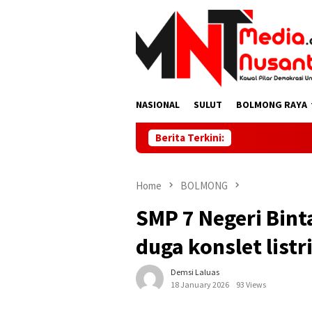
Skip
to
content
NASIONAL
SULUT
BOLMONG RAYA
Berita Terkini:
Home
BOLMONG
SMP 7 Negeri Bint
duga konslet listr
Demsi Laluas
18 January 2026
93 Views