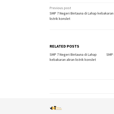
Post
Previous post
SMP 7 Negeri Bintauna di Lahap kebakaran 
navigation
listrik konslet
RELATED POSTS
SMP 7 Negeri Bintauna di Lahap
SMP N
kebakaran aliran listrik konslet