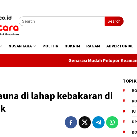
Search
NUSANTARA
POLITIK
HUKRIM
RAGAM
ADVERTORIAL
Genarasi Mudah Pelopor Keamanan Sat Binmas B
TOPIK
B
auna di lahap kebakaran di
K
ik
PJ
D
BO