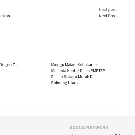
Next post
aliran
Next Post
egeri 7…
Minggu Malam Kebakaran
Melanda Kantor Dinas PMPTSP
Dilalap Si Jago Merah Di
Bolmong Utara
SOCIAL NETWORK