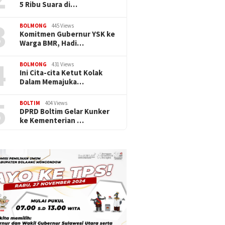
5 Ribu Suara di…
3
BOLMONG
445 Views
Komitmen Gubernur YSK ke
Warga BMR, Hadi…
4
BOLMONG
431 Views
Ini Cita-cita Ketut Kolak
Dalam Memajuka…
5
BOLTIM
404 Views
DPRD Boltim Gelar Kunker
ke Kementerian …