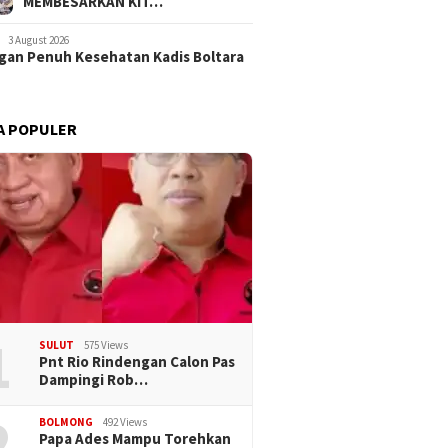
MEMBESARKAN KIT…
3 August 2026
an Penuh Kesehatan Kadis Boltara
A POPULER
1
SULUT
575 Views
Pnt Rio Rindengan Calon Pas
Dampingi Rob…
2
BOLMONG
492 Views
Papa Ades Mampu Torehkan