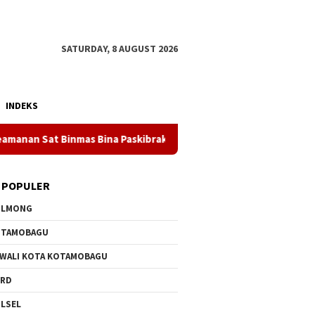
SATURDAY, 8 AUGUST 2026
INDEKS
inmas Bina Paskibraka
DOLVI MARIAY: TANAH YANG MEMB
 POPULER
OLMONG
OTAMOBAGU
 WALI KOTA KOTAMOBAGU
PRD
LSEL