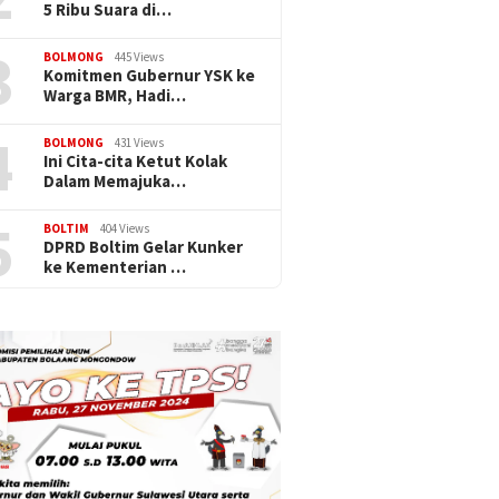
5 Ribu Suara di…
3
BOLMONG
445 Views
Komitmen Gubernur YSK ke
Warga BMR, Hadi…
4
BOLMONG
431 Views
Ini Cita-cita Ketut Kolak
Dalam Memajuka…
5
BOLTIM
404 Views
DPRD Boltim Gelar Kunker
ke Kementerian …