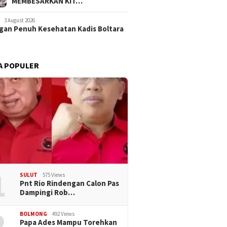
MEMBESARKAN KIT…
3 August 2026
an Penuh Kesehatan Kadis Boltara
A POPULER
1
SULUT
575 Views
Pnt Rio Rindengan Calon Pas
Dampingi Rob…
2
BOLMONG
492 Views
Papa Ades Mampu Torehkan