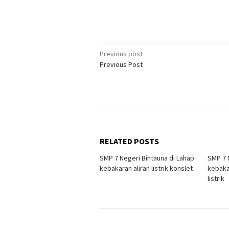
Post
Previous post
Previous Post
navigation
RELATED POSTS
SMP 7 Negeri Bintauna di Lahap
SMP 7 
kebakaran aliran listrik konslet
kebaka
listrik