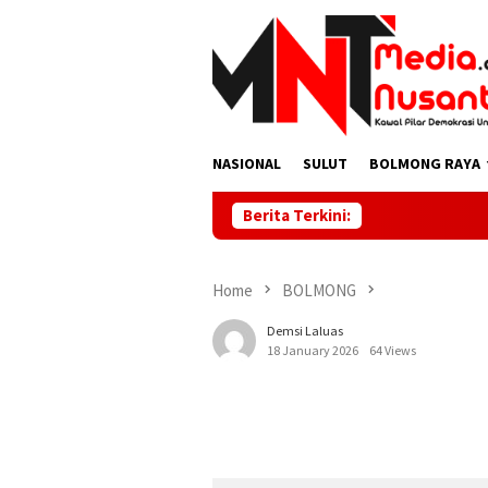
Skip
to
content
NASIONAL
SULUT
BOLMONG RAYA
Berita Terkini:
Home
BOLMONG
Demsi Laluas
18 January 2026
64 Views