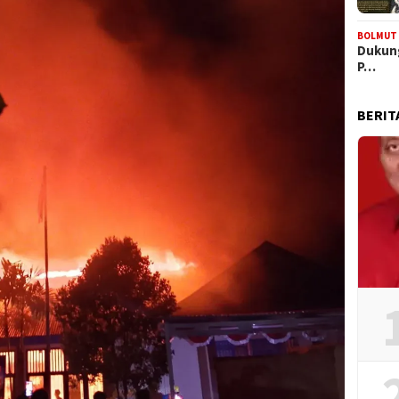
BOLMUT
Dukung
P…
BERIT