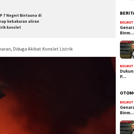
BERIT
P 7 Negeri Bintauna di
hap kebakaran aliran
BOLMUT
Genara
trik konslet
Binm
aran, Diduga Akibat Konslet Listrik
BOLMUT
Dukung
P…
OTOM
BOLMUT
Genara
Binm