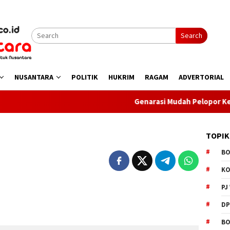
Search
NUSANTARA
POLITIK
HUKRIM
RAGAM
ADVERTORIAL
Genarasi Mudah Pelopor Keamanan Sat B
TOPIK
B
K
PJ
D
BO