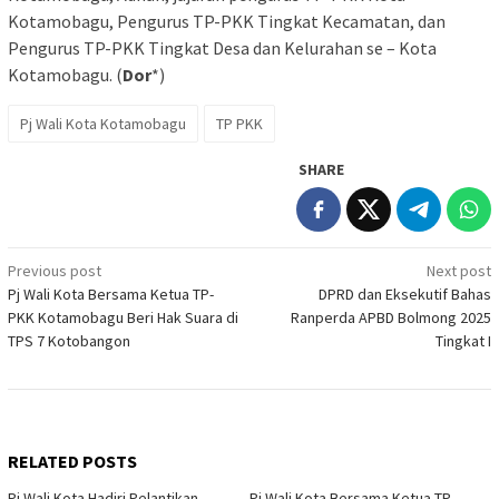
Kotamobagu, Pengurus TP-PKK Tingkat Kecamatan, dan
Pengurus TP-PKK Tingkat Desa dan Kelurahan se – Kota
Kotamobagu. (
Dor
*)
Pj Wali Kota Kotamobagu
TP PKK
SHARE
Post
Previous post
Next post
Pj Wali Kota Bersama Ketua TP-
DPRD dan Eksekutif Bahas
navigation
PKK Kotamobagu Beri Hak Suara di
Ranperda APBD Bolmong 2025
TPS 7 Kotobangon
Tingkat I
RELATED POSTS
Pj Wali Kota Hadiri Pelantikan
Pj Wali Kota Bersama Ketua TP-