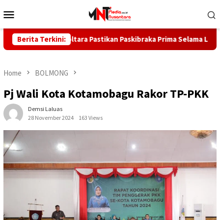
Skip
Mobile
to
Menu
content
n Kadis Boltara Pastikan Paskibraka Prima Selama Latihan
Berita Terkini:
Home
BOLMONG
Pj Wali Kota Kotamobagu Rakor TP-PKK
Demsi Laluas
28 November 2024
163 Views