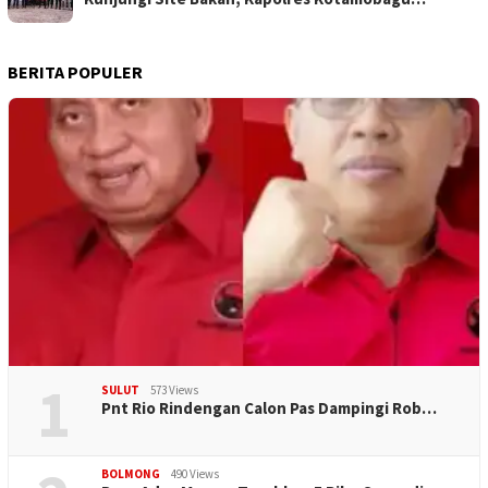
BERITA POPULER
1
SULUT
573 Views
Pnt Rio Rindengan Calon Pas Dampingi Rob…
BOLMONG
490 Views