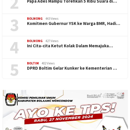
2
Papa Ades Mampu Torehkan 5 Ribu Suara di…
3
BOLMONG
443 Views
Komitmen Gubernur YSK ke Warga BMR, Hadi…
4
BOLMONG
427 Views
Ini Cita-cita Ketut Kolak Dalam Memajuka…
5
BOLTIM
402 Views
DPRD Boltim Gelar Kunker ke Kementerian …