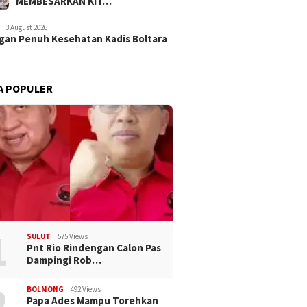
MEMBESARKAN KIT…
3 August 2026
an Penuh Kesehatan Kadis Boltara
A POPULER
1
SULUT
575 Views
Pnt Rio Rindengan Calon Pas
Dampingi Rob…
2
BOLMONG
492 Views
Papa Ades Mampu Torehkan