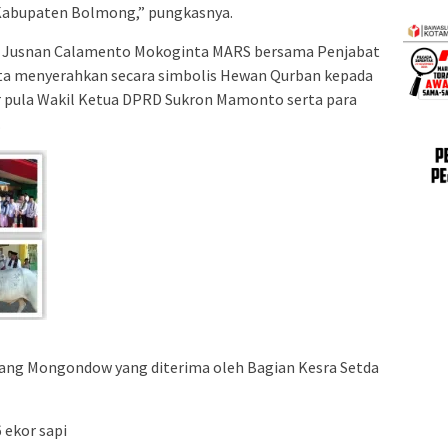
 Kabupaten Bolmong,” pungkasnya.
dr. Jusnan Calamento Mokoginta MARS bersama Penjabat
nta menyerahkan secara simbolis Hewan Qurban kepada
ir pula Wakil Ketua DPRD Sukron Mamonto serta para
.
ng Mongondow yang diterima oleh Bagian Kesra Setda
 ekor sapi