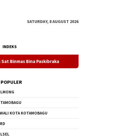
SATURDAY, 8 AUGUST 2026
INDEKS
Bina Paskibraka
DOLVI MARIAY: TANAH YANG MEMBESARKA
 POPULER
OLMONG
OTAMOBAGU
 WALI KOTA KOTAMOBAGU
PRD
LSEL