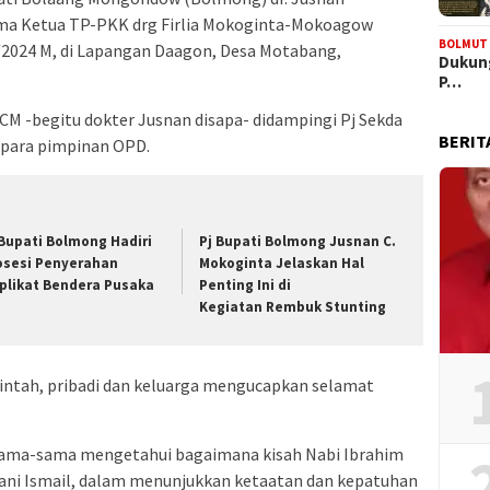
ma Ketua TP-PKK drg Firlia Mokoginta-Mokoagow
BOLMUT
/2024 M, di Lapangan Daagon, Desa Motabang,
Dukung
.
P…
JCM -begitu dokter Jusnan disapa- didampingi Pj Sekda
BERIT
 para pimpinan OPD.
 Bupati Bolmong Hadiri
Pj Bupati Bolmong Jusnan C.
osesi Penyerahan
Mokoginta Jelaskan Hal
plikat Bendera Pusaka
Penting Ini di
Kegiatan Rembuk Stunting
tah, pribadi dan keluarga mengucapkan selamat
a sama-sama mengetahui bagaimana kisah Nabi Ibrahim
ani Ismail, dalam menunjukkan ketaatan dan kepatuhan