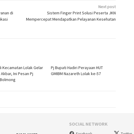
Next post
anan di
Sistem Finger Print Solusi Peserta JKN
ikasi
Mempercepat Mendapatkan Pelayanan Kesehatan
i Kecamatan Lolak Gelar
Pj Bupati Hadiri Perayaan HUT
 Akbar, Ini Pesan Pj
GMIBM Nazareth Lolak ke-57
 Bolmong
SOCIAL NETWORK
Facebook
Twitter