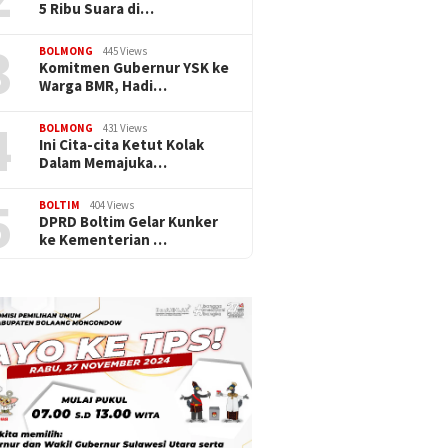
5 Ribu Suara di…
3
BOLMONG
445 Views
Komitmen Gubernur YSK ke
Warga BMR, Hadi…
4
BOLMONG
431 Views
Ini Cita-cita Ketut Kolak
Dalam Memajuka…
5
BOLTIM
404 Views
DPRD Boltim Gelar Kunker
ke Kementerian …