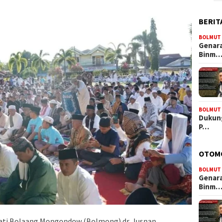
BERIT
BOLMUT
Genara
Binm
BOLMUT
Dukung
P…
OTOM
BOLMUT
Genara
Binm
pati Bolaang Mongondow (Bolmong) dr. Jusnan