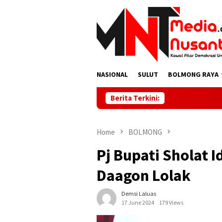
Skip
to
content
NASIONAL
SULUT
BOLMONG RAYA
Berita Terkini:
Home
BOLMONG
Pj Bupati Sholat 
Daagon Lolak
Demsi Laluas
17 June 2024
179 Views