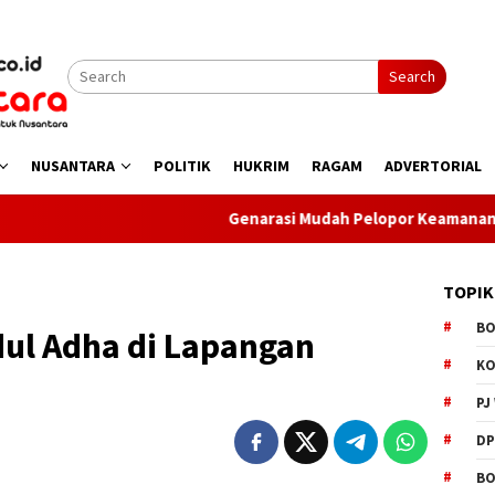
Search
NUSANTARA
POLITIK
HUKRIM
RAGAM
ADVERTORIAL
Genarasi Mudah Pelopor Keamanan Sat Binmas 
TOPIK
B
Idul Adha di Lapangan
K
PJ
D
BO