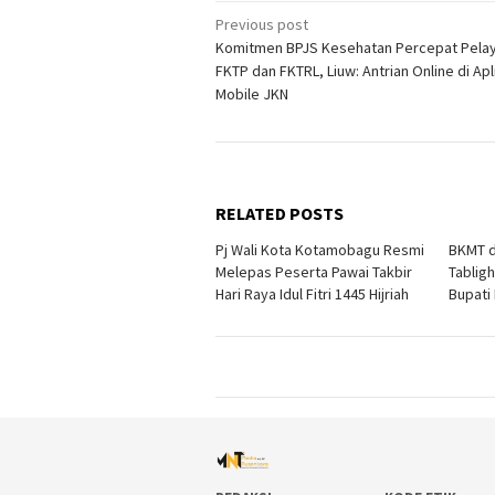
Post
Previous post
Komitmen BPJS Kesehatan Percepat Pelay
navigation
FKTP dan FKTRL, Liuw: Antrian Online di Apl
Mobile JKN
RELATED POSTS
Pj Wali Kota Kotamobagu Resmi
BKMT d
Melepas Peserta Pawai Takbir
Tabligh
Hari Raya Idul Fitri 1445 Hijriah
Bupati