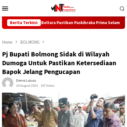
Skip
Mobile
to
Menu
content
an Kadis Boltara Pastikan Paskibraka Prima Selama Latihan
Berita Terkini:
Home
BOLMONG
Pj Bupati Bolmong Sidak di Wilayah
Dumoga Untuk Pastikan Ketersediaan
Bapok Jelang Pengucapan
Demsi Laluas
20 August 2024
147 Views