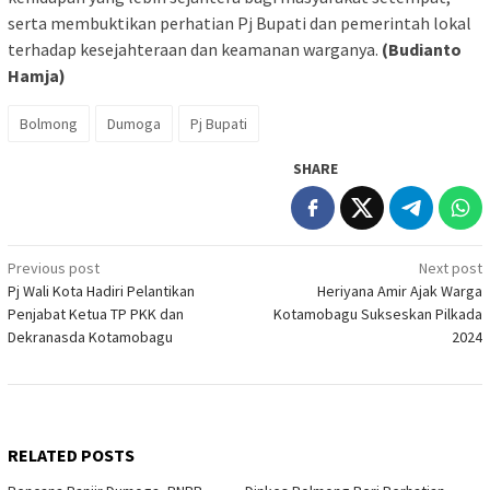
serta membuktikan perhatian Pj Bupati dan pemerintah lokal
terhadap kesejahteraan dan keamanan warganya.
(Budianto
Hamja)
Bolmong
Dumoga
Pj Bupati
SHARE
Post
Previous post
Next post
Pj Wali Kota Hadiri Pelantikan
Heriyana Amir Ajak Warga
navigation
Penjabat Ketua TP PKK dan
Kotamobagu Sukseskan Pilkada
Dekranasda Kotamobagu
2024
RELATED POSTS