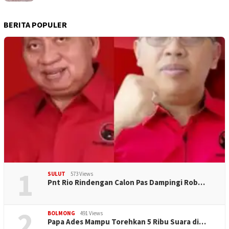
BERITA POPULER
1
SULUT
573 Views
Pnt Rio Rindengan Calon Pas Dampingi Rob…
2
BOLMONG
491 Views
Papa Ades Mampu Torehkan 5 Ribu Suara di…