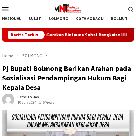
Skip
Mobile
to
Menu
content
NASIONAL
SULUT
BOLMONG
KOTAMOBAGU
BOLMUT
a Canangkan Gerakan Bintauna Sehat Rangkaian HUT ke-81 RI
Berita Terkini:
Home
BOLMONG
Pj Bupati Bolmong Berikan Arahan pada
Sosialisasi Pendampingan Hukum Bagi
Kepala Desa
Demsi Laluas
10 July 2024
176 Views