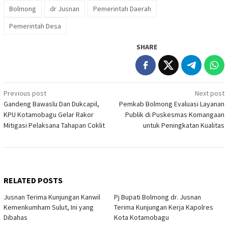
Bolmong
dr Jusnan
Pemerintah Daerah
Pemerintah Desa
SHARE
Post
Previous post
Next post
Gandeng Bawaslu Dan Dukcapil,
Pemkab Bolmong Evaluasi Layanan
navigation
KPU Kotamobagu Gelar Rakor
Publik di Puskesmas Komangaan
Mitigasi Pelaksana Tahapan Coklit
untuk Peningkatan Kualitas
RELATED POSTS
Jusnan Terima Kunjungan Kanwil
Pj Bupati Bolmong dr. Jusnan
Kemenkumham Sulut, Ini yang
Terima Kunjungan Kerja Kapolres
Dibahas
Kota Kotamobagu