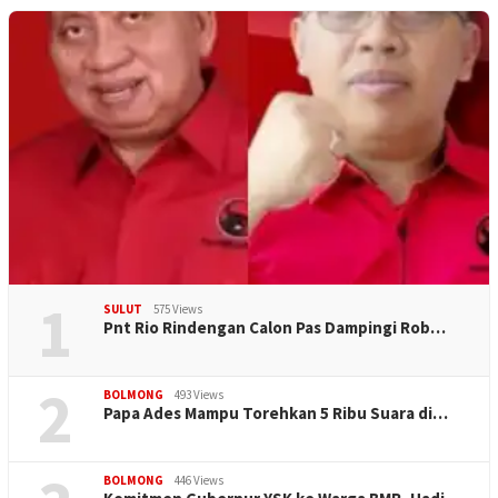
1
SULUT
575 Views
Pnt Rio Rindengan Calon Pas Dampingi Rob…
2
BOLMONG
493 Views
Papa Ades Mampu Torehkan 5 Ribu Suara di…
BOLMONG
446 Views