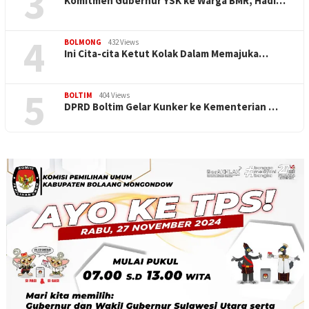
3
Komitmen Gubernur YSK ke Warga BMR, Hadi…
4
BOLMONG
432 Views
Ini Cita-cita Ketut Kolak Dalam Memajuka…
5
BOLTIM
404 Views
DPRD Boltim Gelar Kunker ke Kementerian …