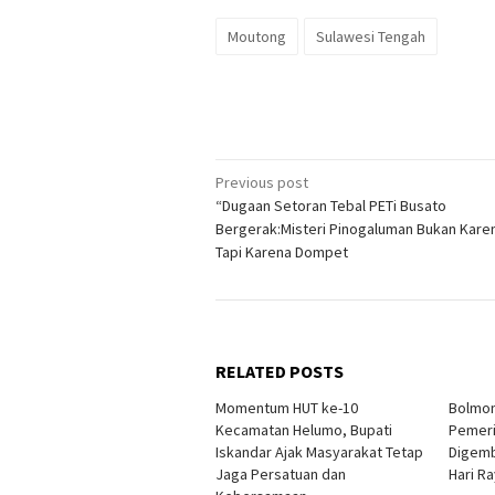
Moutong
Sulawesi Tengah
Post
Previous post
“Dugaan Setoran Tebal PETi Busato
navigation
Bergerak:Misteri Pinogaluman Bukan Kar
Tapi Karena Dompet
RELATED POSTS
Momentum HUT ke-10
Bolmon
Kecamatan Helumo, Bupati
Pemeri
Iskandar Ajak Masyarakat Tetap
Digemb
Jaga Persatuan dan
Hari R