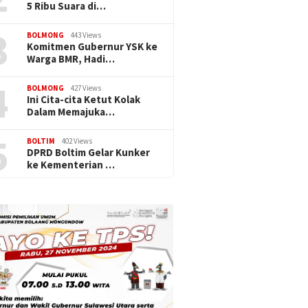
5 Ribu Suara di…
3
BOLMONG
443 Views
Komitmen Gubernur YSK ke
Warga BMR, Hadi…
4
BOLMONG
427 Views
Ini Cita-cita Ketut Kolak
Dalam Memajuka…
5
BOLTIM
402 Views
DPRD Boltim Gelar Kunker
ke Kementerian …