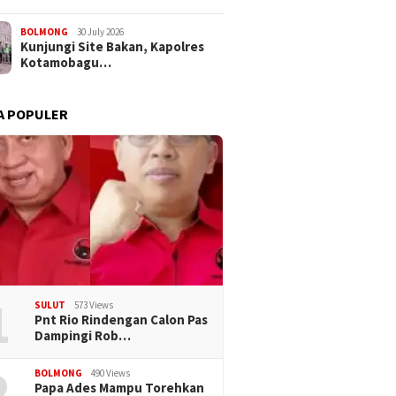
BOLMONG
30 July 2026
Kunjungi Site Bakan, Kapolres
Kotamobagu…
A POPULER
1
SULUT
573 Views
Pnt Rio Rindengan Calon Pas
Dampingi Rob…
2
BOLMONG
490 Views
Papa Ades Mampu Torehkan