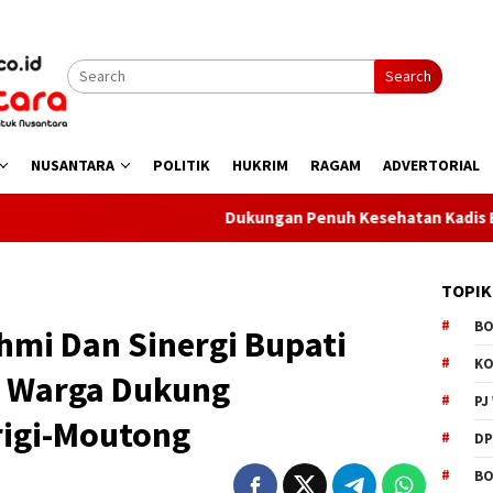
Search
NUSANTARA
POLITIK
HUKRIM
RAGAM
ADVERTORIAL
Dukungan Penuh Kesehatan Kadis Boltara Pastikan
TOPIK
B
hmi Dan Sinergi Bupati
K
k Warga Dukung
PJ
igi-Moutong
D
BO