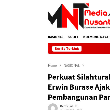
Skip
to
content
NASIONAL
SULUT
BOLMONG RAYA
Berita Terkini:
Home
NASIONAL
Perkuat Silahtura
Erwin Burase Aja
Pembangunan Par
Demsi Laluas