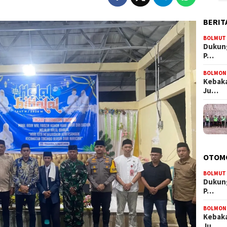
BERIT
BOLMUT
Dukung
P…
BOLMON
Kebaka
Ju…
OTOM
BOLMUT
Dukung
P…
BOLMON
Kebaka
Ju…