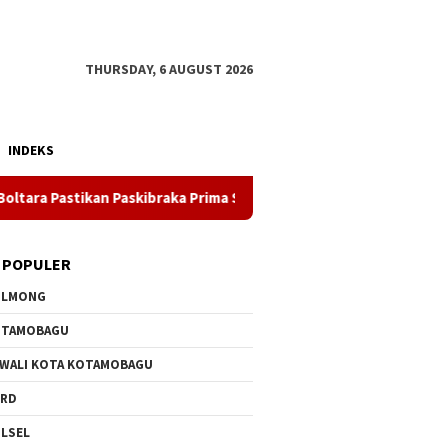
THURSDAY, 6 AUGUST 2026
INDEKS
 Paskibraka Prima Selama Latihan
Kebakaran Pasar Inob
 POPULER
OLMONG
OTAMOBAGU
 WALI KOTA KOTAMOBAGU
PRD
LSEL