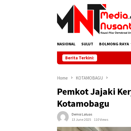
Skip
to
content
NASIONAL
SULUT
BOLMONG RAYA
Berita Terkini:
Home
KOTAMOBAGU
Pemkot Jajaki Ker
Kotamobagu
Demsi Laluas
13 June 2025
110 Views