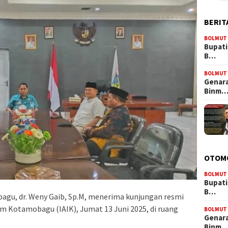
BERIT
BOLMUT
Bupati
B…
BOLMUT
Genara
Binm
OTOM
BOLMUT
Bupati
B…
gu, dr. Weny Gaib, Sp.M, menerima kunjungan resmi
am Kotamobagu (IAIK), Jumat 13 Juni 2025, di ruang
BOLMUT
Genara
Binm