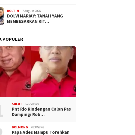
BOLTIM
7 August 2026
DOLVI MARIAY: TANAH YANG
MEMBESARKAN KIT…
A POPULER
1
SULUT
575 Views
Pnt Rio Rindengan Calon Pas
Dampingi Rob…
2
BOLMONG
493 Views
Papa Ades Mampu Torehkan