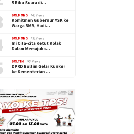
5 Ribu Suara di…
3
BOLMONG
446 Views
Komitmen Gubernur YSK ke
Warga BMR, Hadi…
4
BOLMONG
432 Views
Ini Cita-cita Ketut Kolak
Dalam Memajuka…
5
BOLTIM
404 Views
DPRD Boltim Gelar Kunker
ke Kementerian …