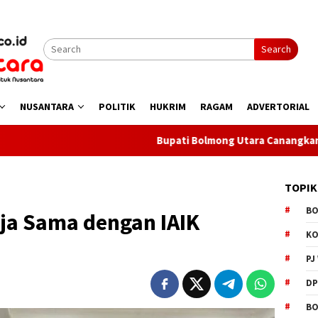
Search
NUSANTARA
POLITIK
HUKRIM
RAGAM
ADVERTORIAL
Bupati Bolmong Utara Canangkan Gerakan B
TOPIK
B
ja Sama dengan IAIK
K
PJ
D
BO