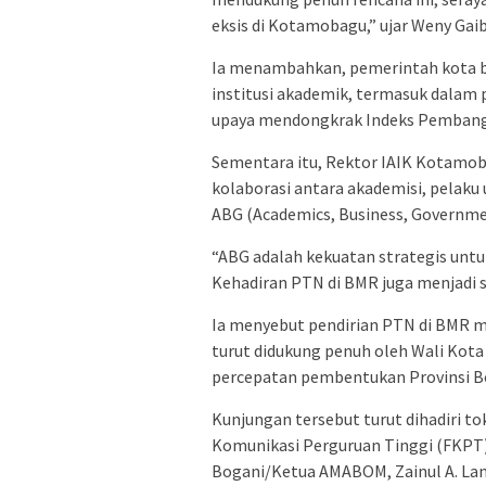
eksis di Kotamobagu,” ujar Weny Gaib
Ia menambahkan, pemerintah kota b
institusi akademik, termasuk dalam 
upaya mendongkrak Indeks Pembangu
Sementara itu, Rektor IAIK Kotamo
kolaborasi antara akademisi, pelaku 
ABG (Academics, Business, Governm
“ABG adalah kekuatan strategis unt
Kehadiran PTN di BMR juga menjadi 
Ia menyebut pendirian PTN di BMR m
turut didukung penuh oleh Wali Kot
percepatan pembentukan Provinsi 
Kunjungan tersebut turut dihadiri t
Komunikasi Perguruan Tinggi (FKPT)
Bogani/Ketua AMABOM, Zainul A. La