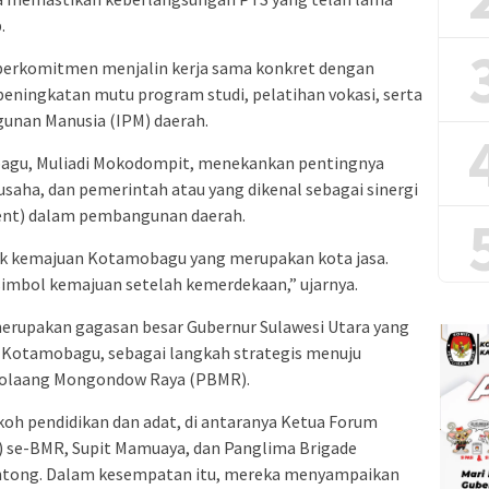
.
erkomitmen menjalin kerja sama konkret dengan
peningkatan mutu program studi, pelatihan vokasi, serta
nan Manusia (IPM) daerah.
bagu, Muliadi Mokodompit, menekankan pentingnya
usaha, dan pemerintah atau yang dikenal sebagai sinergi
ent) dalam pembangunan daerah.
uk kemajuan Kotamobagu yang merupakan kota jasa.
simbol kemajuan setelah kemerdekaan,” ujarnya.
erupakan gagasan besar Gubernur Sulawesi Utara yang
a Kotamobagu, sebagai langkah strategis menuju
Bolaang Mongondow Raya (PBMR).
okoh pendidikan dan adat, di antaranya Ketua Forum
 se-BMR, Supit Mamuaya, dan Panglima Brigade
ntong. Dalam kesempatan itu, mereka menyampaikan