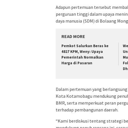
Adapun pertemuan tersebut membaha
perguruan tinggi dalam upaya meni
daya manusia (SDM) di Bolaang Mon
READ MORE
Pemkot Salurkan Beras ke
We
4827 KPM, Weny: Upaya
Un
Pemerintah Normalkan
Mu
Harga di Pasaran
Fo
Dh
Dalam pertemuan yang berlangsung 
Kota Kotamobagu mendukung penuh re
BMR, serta memperkuat peran pergur
terhadap pembangunan daerah.
“Kami berdiskusi tentang strategi 
mendukung penuh rencana ini, sera