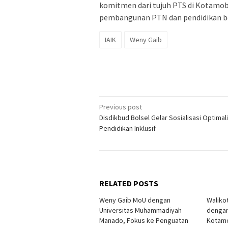
komitmen dari tujuh PTS di Kotam
pembangunan PTN dan pendidikan ber
IAIK
Weny Gaib
Post
Previous post
Disdikbud Bolsel Gelar Sosialisasi Optimal
navigation
Pendidikan Inklusif
RELATED POSTS
Weny Gaib MoU dengan
Waliko
Universitas Muhammadiyah
dengan
Manado, Fokus ke Penguatan
Kotam