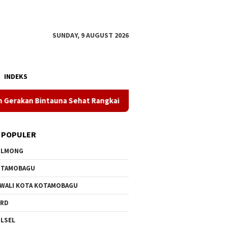
SUNDAY, 9 AUGUST 2026
INDEKS
intauna Sehat Rangkaian HUT ke-81 RI
Genarasi Mudah P
 POPULER
OLMONG
OTAMOBAGU
 WALI KOTA KOTAMOBAGU
PRD
LSEL