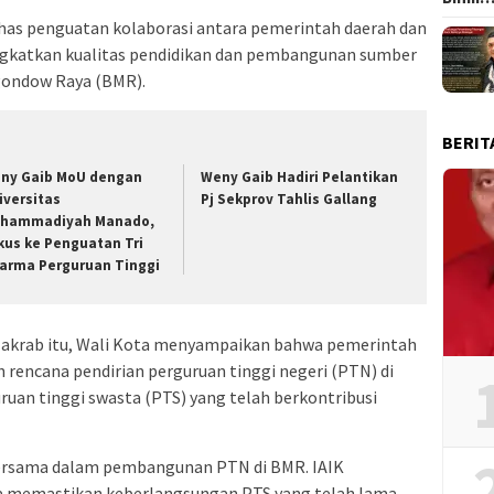
s penguatan kolaborasi antara pemerintah daerah dan
ngkatkan kualitas pendidikan dan pembangunan sumber
gondow Raya (BMR).
BERIT
ny Gaib MoU dengan
Weny Gaib Hadiri Pelantikan
iversitas
Pj Sekprov Tahlis Gallang
hammadiyah Manado,
kus ke Penguatan Tri
arma Perguruan Tinggi
akrab itu, Wali Kota menyampaikan bahwa pemerintah
ncana pendirian perguruan tinggi negeri (PTN) di
uan tinggi swasta (PTS) yang telah berkontribusi
bersama dalam pembangunan PTN di BMR. IAIK
ya memastikan keberlangsungan PTS yang telah lama