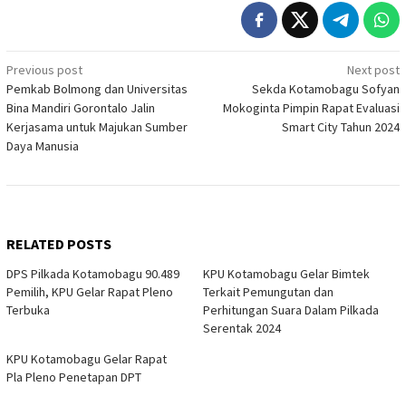
Post
Previous post
Next post
Pemkab Bolmong dan Universitas
Sekda Kotamobagu Sofyan
navigation
Bina Mandiri Gorontalo Jalin
Mokoginta Pimpin Rapat Evaluasi
Kerjasama untuk Majukan Sumber
Smart City Tahun 2024
Daya Manusia
RELATED POSTS
DPS Pilkada Kotamobagu 90.489
KPU Kotamobagu Gelar Bimtek
Pemilih, KPU Gelar Rapat Pleno
Terkait Pemungutan dan
Terbuka
Perhitungan Suara Dalam Pilkada
Serentak 2024
KPU Kotamobagu Gelar Rapat
Pla Pleno Penetapan DPT