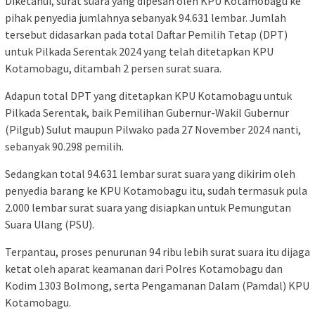
Diketahui, surat suara yang dipesan oleh KPU Kotamobagu ke
pihak penyedia jumlahnya sebanyak 94.631 lembar. Jumlah
tersebut didasarkan pada total Daftar Pemilih Tetap (DPT)
untuk Pilkada Serentak 2024 yang telah ditetapkan KPU
Kotamobagu, ditambah 2 persen surat suara.
Adapun total DPT yang ditetapkan KPU Kotamobagu untuk
Pilkada Serentak, baik Pemilihan Gubernur-Wakil Gubernur
(Pilgub) Sulut maupun Pilwako pada 27 November 2024 nanti,
sebanyak 90.298 pemilih.
Sedangkan total 94.631 lembar surat suara yang dikirim oleh
penyedia barang ke KPU Kotamobagu itu, sudah termasuk pula
2.000 lembar surat suara yang disiapkan untuk Pemungutan
Suara Ulang (PSU).
Terpantau, proses penurunan 94 ribu lebih surat suara itu dijaga
ketat oleh aparat keamanan dari Polres Kotamobagu dan
Kodim 1303 Bolmong, serta Pengamanan Dalam (Pamdal) KPU
Kotamobagu.