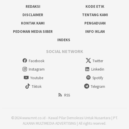
REDAKSI
KODE ETIK
DISCLAIMER
TENTANG KAMI
KONTAK KAMI
PENGADUAN
PEDOMAN MEDIA SIBER
INFO IKLAN
INDEKS
SOCIAL NETWORK
Facebook
Twitter
Instagram
Linkedin
Youtube
Spotify
Tiktok
Telegram
RSS
©2024 www.mnt.co.id - Kawal Pilar Demokrasi Untuk Nusantara | PT.
ALKANA MULTIMEDIA ADVERTISING | All rights reserved.