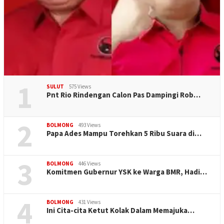
1
SULUT
575 Views
Pnt Rio Rindengan Calon Pas Dampingi Rob…
2
BOLMONG
493 Views
Papa Ades Mampu Torehkan 5 Ribu Suara di…
3
BOLMONG
446 Views
Komitmen Gubernur YSK ke Warga BMR, Hadi…
4
BOLMONG
431 Views
Ini Cita-cita Ketut Kolak Dalam Memajuka…