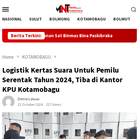
Skip
Mobile
to
Menu
content
NASIONAL
SULUT
BOLMONG
KOTAMOBAGU
BOLMUT
lopor Keamanan Sat Binmas Bina Paskibraka
Berita Terkini:
DOLVI MARI
Home
KOTAMOBAGU
Logistik Kertas Suara Untuk Pemilu
Serentak Tahun 2024, Tiba di Kantor
KPU Kotamobagu
Demsi Laluas
22 October 2024
227 Views