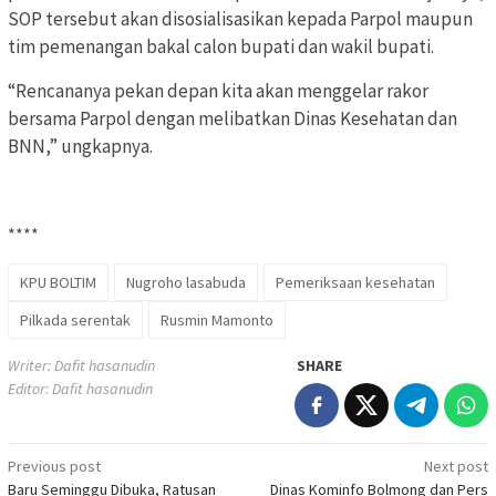
SOP tersebut akan disosialisasikan kepada Parpol maupun
tim pemenangan bakal calon bupati dan wakil bupati.
“Rencananya pekan depan kita akan menggelar rakor
bersama Parpol dengan melibatkan Dinas Kesehatan dan
BNN,” ungkapnya.
****
KPU BOLTIM
Nugroho lasabuda
Pemeriksaan kesehatan
Pilkada serentak
Rusmin Mamonto
Writer: Dafit hasanudin
SHARE
Editor: Dafit hasanudin
Post
Previous post
Next post
Baru Seminggu Dibuka, Ratusan
Dinas Kominfo Bolmong dan Pers