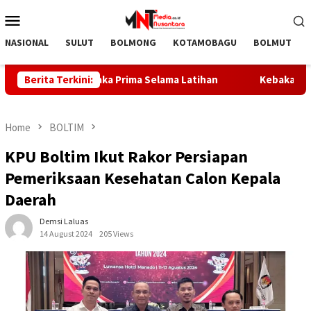
Skip
Mobile
to
Menu
content
NASIONAL
SULUT
BOLMONG
KOTAMOBAGU
BOLMUT
kan Paskibraka Prima Selama Latihan
Berita Terkini:
Kebakaran Pasar In
Home
BOLTIM
KPU Boltim Ikut Rakor Persiapan
Pemeriksaan Kesehatan Calon Kepala
Daerah
Demsi Laluas
14 August 2024
205 Views