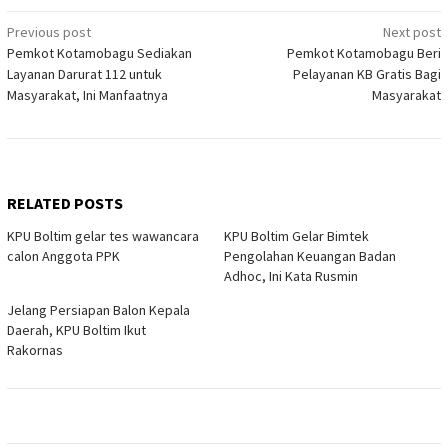
Post
Previous post
Next post
Pemkot Kotamobagu Sediakan
Pemkot Kotamobagu Beri
navigation
Layanan Darurat 112 untuk
Pelayanan KB Gratis Bagi
Masyarakat, Ini Manfaatnya
Masyarakat
RELATED POSTS
KPU Boltim gelar tes wawancara
KPU Boltim Gelar Bimtek
calon Anggota PPK
Pengolahan Keuangan Badan
Adhoc, Ini Kata Rusmin
Jelang Persiapan Balon Kepala
Daerah, KPU Boltim Ikut
Rakornas