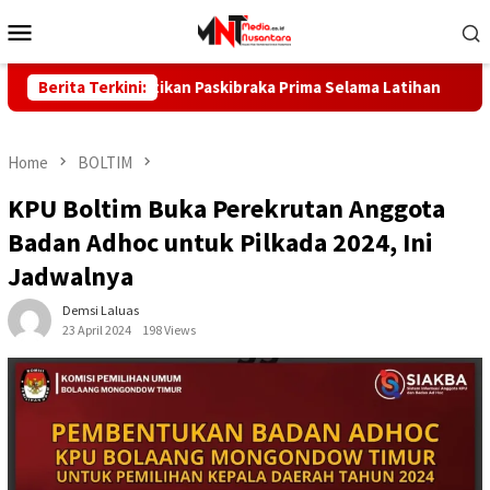
Skip
Mobile
to
Menu
content
ara Pastikan Paskibraka Prima Selama Latihan
Berita Terkini:
Kebakara
Home
BOLTIM
KPU Boltim Buka Perekrutan Anggota
Badan Adhoc untuk Pilkada 2024, Ini
Jadwalnya
Demsi Laluas
23 April 2024
198 Views