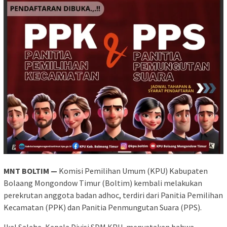
MNT BOLTIM —
Komisi Pemilihan Umum (KPU) Kabupaten
Bolaang Mongondow Timur (Boltim) kembali melakukan
perekrutan anggota badan adhoc, terdiri dari Panitia Pemilihan
Kecamatan (PPK) dan Panitia Penmungutan Suara (PPS).