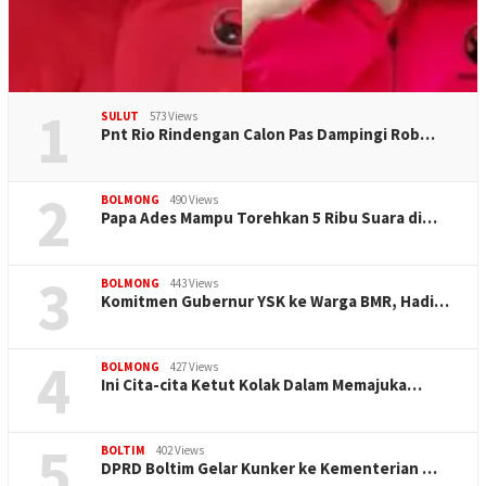
1
SULUT
573 Views
Pnt Rio Rindengan Calon Pas Dampingi Rob…
2
BOLMONG
490 Views
Papa Ades Mampu Torehkan 5 Ribu Suara di…
3
BOLMONG
443 Views
Komitmen Gubernur YSK ke Warga BMR, Hadi…
4
BOLMONG
427 Views
Ini Cita-cita Ketut Kolak Dalam Memajuka…
5
BOLTIM
402 Views
DPRD Boltim Gelar Kunker ke Kementerian …