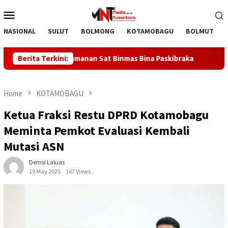
Skip
Mobile
to
Menu
content
NASIONAL
SULUT
BOLMONG
KOTAMOBAGU
BOLMUT
 Pelopor Keamanan Sat Binmas Bina Paskibraka
Berita Terkini:
DOLVI MA
Home
KOTAMOBAGU
Ketua Fraksi Restu DPRD Kotamobagu
Meminta Pemkot Evaluasi Kembali
Mutasi ASN
Demsi Laluas
19 May 2025
147 Views