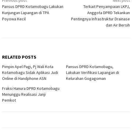
Post
Previous post
Next post
Pansus DPRD Kotamobagu Lakukan
Terkait Penyampaian LKPJ,
navigation
Kunjungan Lapangan di TPA
Anggota DPRD Tekankan
Poyowa Kecil
Pentingnya Infrastruktur Drainase
dan Air Bersih
RELATED POSTS
Pimpin Apel Pagi, Pj Wali Kota
Pansus DPRD Kotamobagu,
Kotamobagu Sidak Aplikasi Judi
Lakukan Verifikasi Lapangan di
Online di Handphone ASN
Kelurahan Gogagoman
Fraksi Hanura DPRD Kotamobagu
Menunggu Realisasi Janji
Pemkot