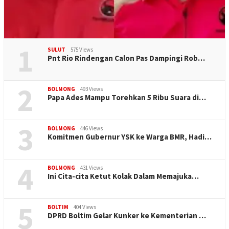
1
SULUT
575 Views
Pnt Rio Rindengan Calon Pas Dampingi Rob…
2
BOLMONG
493 Views
Papa Ades Mampu Torehkan 5 Ribu Suara di…
3
BOLMONG
446 Views
Komitmen Gubernur YSK ke Warga BMR, Hadi…
4
BOLMONG
431 Views
Ini Cita-cita Ketut Kolak Dalam Memajuka…
5
BOLTIM
404 Views
DPRD Boltim Gelar Kunker ke Kementerian …