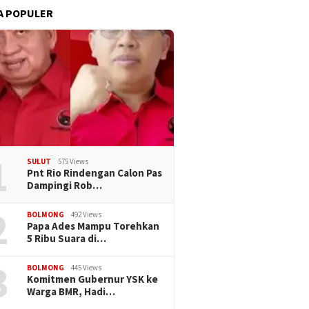
A POPULER
1
SULUT
575 Views
Pnt Rio Rindengan Calon Pas
Dampingi Rob…
2
BOLMONG
492 Views
Papa Ades Mampu Torehkan
5 Ribu Suara di…
3
BOLMONG
445 Views
Komitmen Gubernur YSK ke
Warga BMR, Hadi…