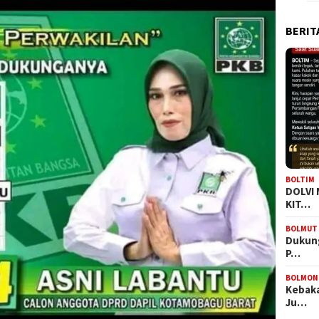
BERIT
BOLTIM
DOLVI
KIT…
BOLMUT
Dukung
P…
BOLMON
Kebaka
Ju…