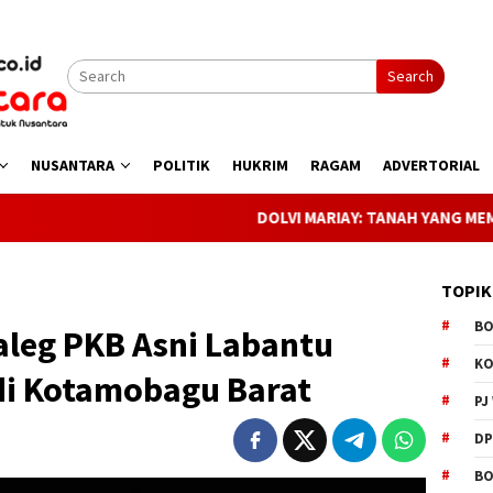
Search
NUSANTARA
POLITIK
HUKRIM
RAGAM
ADVERTORIAL
DOLVI MARIAY: TANAH YANG MEMBESARKAN KI
TOPIK
B
aleg PKB Asni Labantu
K
 di Kotamobagu Barat
PJ
D
BO