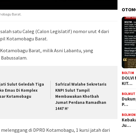
OTOM
amobagu Barat.
salah satu Caleg (Calon Legislatif) nomor urut 4 dari
apil Kotamobagu Barat.
l Kotamobagu Barat, milik Asni Labantu, yang
 Babussalam.
BOLTIM
DOLVI
KIT…
jati Sulut Geledah Tiga
Safrizal Walahe Sekretaris
ko Emas Di Komplex
KNPI Sulut Tampil
BOLMUT
sar Kotamobagu
Membawakan Khotbah
Dukung
Jumat Perdana Ramadhan
P…
1447 H’
BOLMON
Kebaka
Ju…
uk melenggang di DPRD Kotamobagu, 1 kursi jatah dari