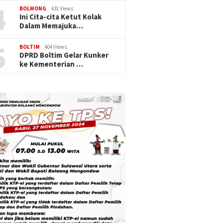
4
BOLMONG
431 Views
Ini Cita-cita Ketut Kolak
Dalam Memajuka…
5
BOLTIM
404 Views
DPRD Boltim Gelar Kunker
ke Kementerian …