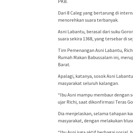
PKB.
Dari 8 Caleg yang bertarung di inte
menorehkan suara terbanyak.
Asni Labantu, berasal dari suku Gor
suara sekira 1368, yang tersebar di 
Tim Pemenangan Asni Labantu, Richi
Rumah Makan Babussalam ini, merupa
Barat.
Apalagi, katanya, sosok Asni Laban
masyarakat seluruh kalangan.
“Ibu Asni mampu membaur dengan sel
ujar Richi, saat dikonfirmasi Teras G
Dia menjelaskan, selama tahapan ka
masyarakat, dengan melakukan blusu
“Ibu Asni juga aktif berbagai sosial