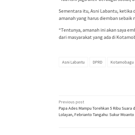
Sementara itu, Asni Labantu, ketika
amanah yang harus diemban sebaik 
“Tentunya, amanah ini akan saya em
dari masyarakat yang ada di Kotamob
Asni Labantu
DPRD
Kotamobagu
Post
Previous post
Papa Ades Mampu Torehkan 5 Ribu Suara di
navigation
Lolayan, Febrianto Tangahu: Sukur Moanto