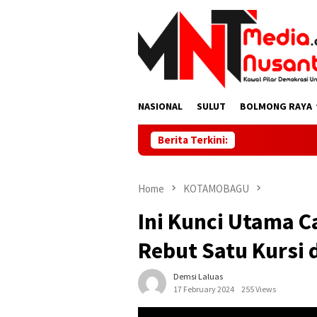
Skip
to
content
NASIONAL
SULUT
BOLMONG RAYA
Berita Terkini:
Home
KOTAMOBAGU
Ini Kunci Utama C
Rebut Satu Kursi
Demsi Laluas
17 February 2024
255 Views