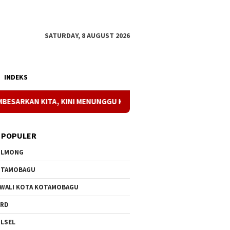
SATURDAY, 8 AUGUST 2026
INDEKS
TA, KINI MENUNGGU KEPastiANNYA
Dukungan Penuh Keseha
 POPULER
OLMONG
OTAMOBAGU
 WALI KOTA KOTAMOBAGU
PRD
LSEL