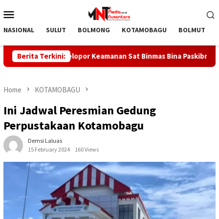
Skip
Mobile
to
Menu
content
NASIONAL
SULUT
BOLMONG
KOTAMOBAGU
BOLMUT
asi Mudah Pelopor Keamanan Sat Binmas Bina Paskibraka
Berita Terkini:
Home
KOTAMOBAGU
Ini Jadwal Peresmian Gedung
Perpustakaan Kotamobagu
Demsi Laluas
15 February 2024
160 Views