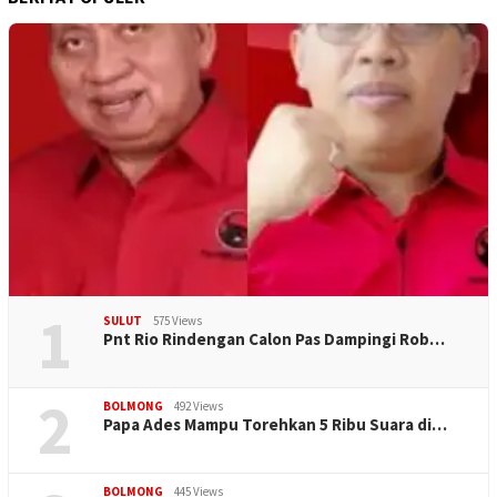
1
SULUT
575 Views
Pnt Rio Rindengan Calon Pas Dampingi Rob…
2
BOLMONG
492 Views
Papa Ades Mampu Torehkan 5 Ribu Suara di…
BOLMONG
445 Views