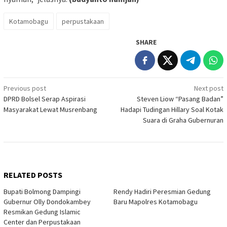
Kotamobagu
perpustakaan
SHARE
Post
Previous post
Next post
DPRD Bolsel Serap Aspirasi
Steven Liow “Pasang Badan”
navigation
Masyarakat Lewat Musrenbang
Hadapi Tudingan Hillary Soal Kotak
Suara di Graha Gubernuran
RELATED POSTS
Bupati Bolmong Dampingi
Rendy Hadiri Peresmian Gedung
Gubernur Olly Dondokambey
Baru Mapolres Kotamobagu
Resmikan Gedung Islamic
Center dan Perpustakaan