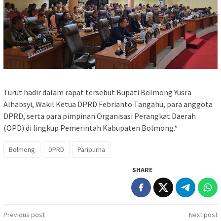
Turut hadir dalam rapat tersebut Bupati Bolmong Yusra
Alhabsyi, Wakil Ketua DPRD Febrianto Tangahu, para anggota
DPRD, serta para pimpinan Organisasi Perangkat Daerah
(OPD) di lingkup Pemerintah Kabupaten Bolmong.*
Bolmong
DPRD
Paripurna
SHARE
Post
Previous post
Next post