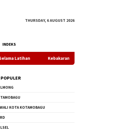
THURSDAY, 6 AUGUST 2026
INDEKS
Kebakaran Pasar Inobonto Penyebab dan Jumlah Kerugian Masi D
 POPULER
OLMONG
OTAMOBAGU
 WALI KOTA KOTAMOBAGU
PRD
LSEL