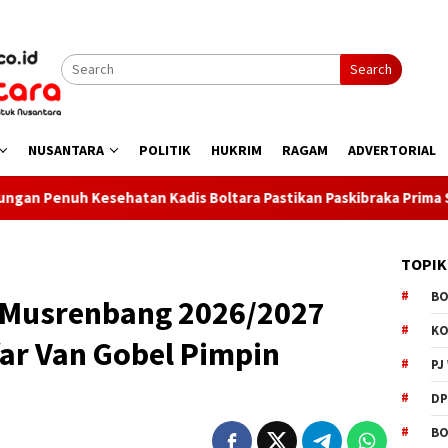
Search
NUSANTARA
POLITIK
HUKRIM
RAGAM
ADVERTORIAL
adis Boltara Pastikan Paskibraka Prima Selama Latihan
TOPIK
B
r Musrenbang 2026/2027
K
ar Van Gobel Pimpin
PJ
D
BO