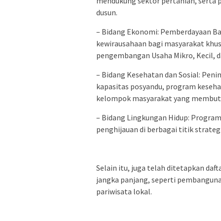
mendukung sektor pertanian, serta p
dusun.
– Bidang Ekonomi: Pemberdayaan Bad
kewirausahaan bagi masyarakat khu
pengembangan Usaha Mikro, Kecil, 
– Bidang Kesehatan dan Sosial: Pen
kapasitas posyandu, program kesehat
kelompok masyarakat yang membut
– Bidang Lingkungan Hidup: Progra
penghijauan di berbagai titik strateg
Selain itu, juga telah ditetapkan daf
jangka panjang, seperti pembanguna
pariwisata lokal.