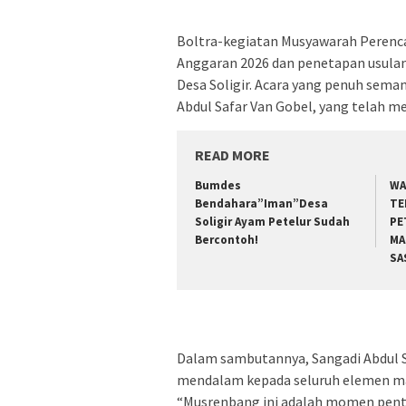
Boltra-kegiatan Musyawarah Peren
Anggaran 2026 dan penetapan usulan p
Desa Soligir. Acara yang penuh sema
Abdul Safar Van Gobel, yang telah 
READ MORE
Bumdes
WA
Bendahara”Iman”Desa
TE
Soligir Ayam Petelur Sudah
PE
Bercontoh!
MA
SA
Dalam sambutannya, Sangadi Abdul S
mendalam kepada seluruh elemen masy
“Musrenbang ini adalah momen pent