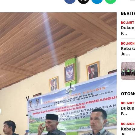
BERIT
BOLMUT
Dukung
P…
BOLMON
Kebaka
Ju…
OTOM
BOLMUT
Dukung
P…
BOLMON
Kebaka
Ju…