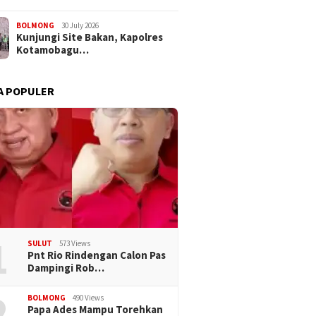
BOLMONG
30 July 2026
Kunjungi Site Bakan, Kapolres
Kotamobagu…
A POPULER
1
SULUT
573 Views
Pnt Rio Rindengan Calon Pas
Dampingi Rob…
2
BOLMONG
490 Views
Papa Ades Mampu Torehkan