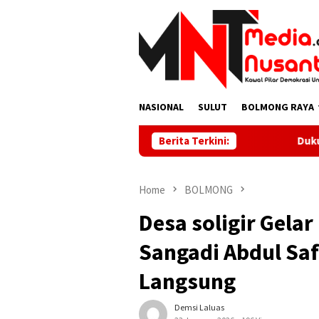
Skip
to
content
NASIONAL
SULUT
BOLMONG RAYA
Berita Terkini:
Dukungan Penuh Kesehatan K
Home
BOLMONG
Desa soligir Gela
Sangadi Abdul Saf
Langsung
Demsi Laluas