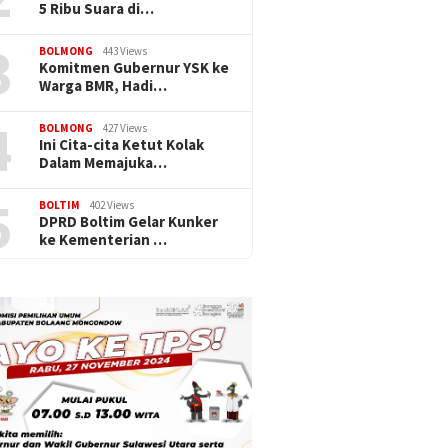
5 Ribu Suara di…
3
BOLMONG
443 Views
Komitmen Gubernur YSK ke
Warga BMR, Hadi…
4
BOLMONG
427 Views
Ini Cita-cita Ketut Kolak
Dalam Memajuka…
5
BOLTIM
402 Views
DPRD Boltim Gelar Kunker
ke Kementerian …