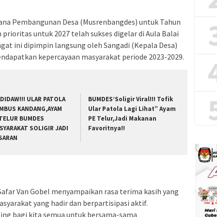
cana Pembangunan Desa (Musrenbangdes) untuk Tahun
rioritas untuk 2027 telah sukses digelar di Aula Balai
ngat ini dipimpin langsung oleh Sangadi (Kepala Desa)
mendapatkan kepercayaan masyarakat periode 2023-2029.
DIDAW!!! ULAR PATOLA
BUMDES’Soligir Viral!!! Tofik
MBUS KANDANG,AYAM
Ular Patola Lagi Lihat” Ayam
TELUR BUMDES
PE Telur,Jadi Makanan
SYARAKAT SOLIGIR JADI
Favoritnya!!
SARAN
afar Van Gobel menyampaikan rasa terima kasih yang
arakat yang hadir dan berpartisipasi aktif.
ing bagi kita semua untuk bersama-sama