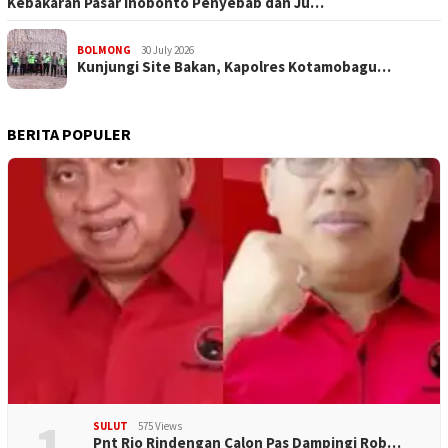
Kebakaran Pasar Inobonto Penyebab dan Ju…
BOLMONG
30 July 2026
Kunjungi Site Bakan, Kapolres Kotamobagu…
BERITA POPULER
1
SULUT
575 Views
Pnt Rio Rindengan Calon Pas Dampingi Rob…