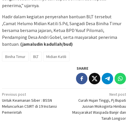
penerima,” ujarnya.
Hadir dalam kegiatan penyerahan bantuan BLT tersebut
,Camat Helumo Midian Katili S.Pd, Sangadi Desa Biniha Timur
bersama bersama jajaran, Ketua BPD Yusuf Pilomali,
Pendamping Desa Andri Gobel, serta masyarakat penerima
bantuan.
(jamaludin kadullah/bud)
Biniha Timur
BLT
Midian Katili
SHARE
Post
Previous post
Next post
Untuk Keamanan Siber : BSSN
Curah Hujan Tinggi, Pj Bupati
navigation
Meluncurkan CSIRT di 19 Instansi
Jusnan Mokoginta Himbau
Pemerintah
Masyarakat Waspada Banjir dan
Tanah Longsor