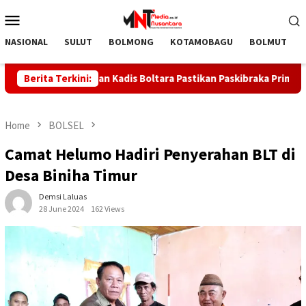
Skip
Mobile
to
Menu
content
NASIONAL
SULUT
BOLMONG
KOTAMOBAGU
BOLMUT
uh Kesehatan Kadis Boltara Pastikan Paskibraka Prima Selama L
Berita Terkini:
Home
BOLSEL
Camat Helumo Hadiri Penyerahan BLT di
Desa Biniha Timur
Demsi Laluas
28 June 2024
162 Views