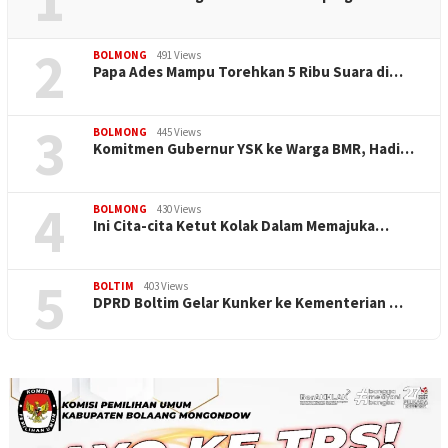
2
BOLMONG
491 Views
Papa Ades Mampu Torehkan 5 Ribu Suara di…
3
BOLMONG
445 Views
Komitmen Gubernur YSK ke Warga BMR, Hadi…
4
BOLMONG
430 Views
Ini Cita-cita Ketut Kolak Dalam Memajuka…
5
BOLTIM
403 Views
DPRD Boltim Gelar Kunker ke Kementerian …