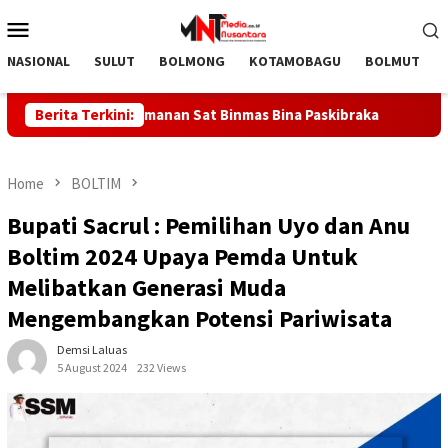
Skip
Mobile
to
Menu
content
NASIONAL
SULUT
BOLMONG
KOTAMOBAGU
BOLMUT
Pelopor Keamanan Sat Binmas Bina Paskibraka
Berita Terkini:
DOLVI MAR
Home
BOLTIM
Bupati Sacrul : Pemilihan Uyo dan Anu
Boltim 2024 Upaya Pemda Untuk
Melibatkan Generasi Muda
Mengembangkan Potensi Pariwisata
Demsi Laluas
5 August 2024
232 Views