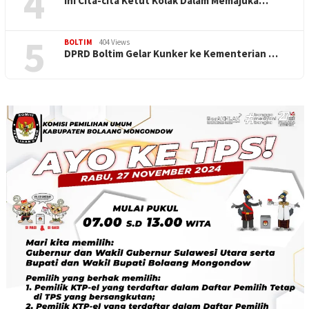
4
Ini Cita-cita Ketut Kolak Dalam Memajuka…
5
BOLTIM
404 Views
DPRD Boltim Gelar Kunker ke Kementerian …