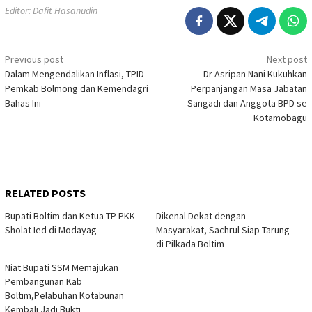
Editor: Dafit Hasanudin
Post
Previous post
Next post
Dalam Mengendalikan Inflasi, TPID
Dr Asripan Nani Kukuhkan
navigation
Pemkab Bolmong dan Kemendagri
Perpanjangan Masa Jabatan
Bahas Ini
Sangadi dan Anggota BPD se
Kotamobagu
RELATED POSTS
Bupati Boltim dan Ketua TP PKK
Dikenal Dekat dengan
Sholat Ied di Modayag
Masyarakat, Sachrul Siap Tarung
di Pilkada Boltim
Niat Bupati SSM Memajukan
Pembangunan Kab
Boltim,Pelabuhan Kotabunan
Kembali Jadi Bukti