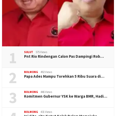
1
SULUT
575 Views
Pnt Rio Rindengan Calon Pas Dampingi Rob…
2
BOLMONG
492 Views
Papa Ades Mampu Torehkan 5 Ribu Suara di…
3
BOLMONG
446 Views
Komitmen Gubernur YSK ke Warga BMR, Hadi…
BOLMONG
431 Views