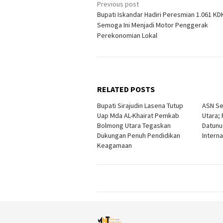
Post
Previous post
Bupati Iskandar Hadiri Peresmian 1.061 KD
navigation
Semoga Ini Menjadi Motor Penggerak
Perekonomian Lokal
RELATED POSTS
Bupati Sirajudin Lasena Tutup
ASN S
Uap Mda AL-Khairat Pemkab
Utara;
Bolmong Utara Tegaskan
Datunu
Dukungan Penuh Pendidikan
Interna
Keagamaan