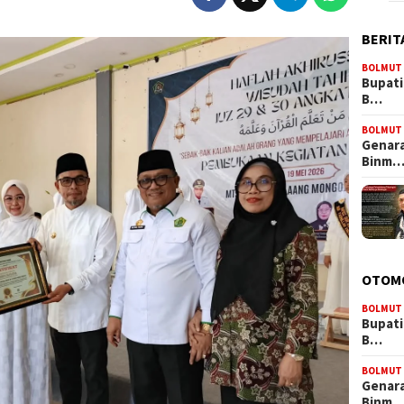
BERIT
BOLMUT
Bupati
B…
BOLMUT
Genara
Binm
OTOM
BOLMUT
Bupati
B…
BOLMUT
Genara
Binm