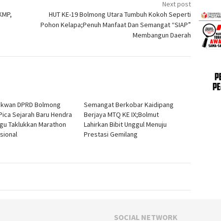
Next post
KMP,
HUT KE-19 Bolmong Utara Tumbuh Kokoh Seperti
Pohon Kelapa;Penuh Manfaat Dan Semangat “SIAP”
Membangun Daerah
ekwan DPRD Bolmong
Semangat Berkobar Kaidipang
 Pica Sejarah Baru Hendra
Berjaya MTQ KE IX;Bolmut
gu Taklukkan Marathon
Lahirkan Bibit Unggul Menuju
sional
Prestasi Gemilang
SOCIAL NETWORK