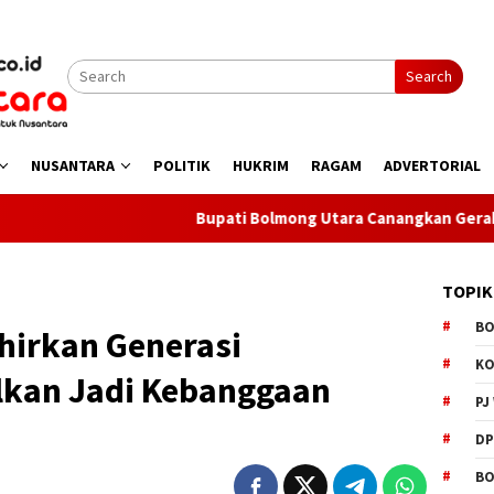
Search
NUSANTARA
POLITIK
HUKRIM
RAGAM
ADVERTORIAL
Bupati Bolmong Utara Canangkan Gerakan Bintauna
TOPIK
B
hirkan Generasi
K
lkan Jadi Kebanggaan
PJ
D
BO