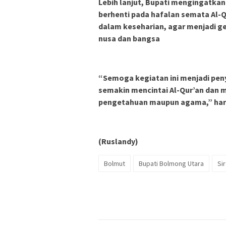
Lebih lanjut, Bupati mengingatka
berhenti pada hafalan semata Al-
dalam keseharian, agar menjadi ge
nusa dan bangsa
“Semoga kegiatan ini menjadi peny
semakin mencintai Al-Qur’an dan m
pengetahuan maupun agama,” ha
(Ruslandy)
Bolmut
Bupati Bolmong Utara
Si