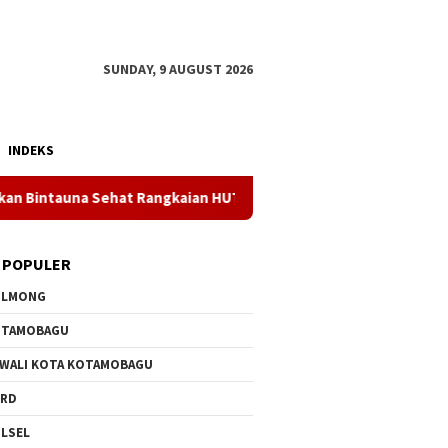
SUNDAY, 9 AUGUST 2026
INDEKS
 Sehat Rangkaian HUT ke-81 RI
Genarasi Mudah Pelopor 
 POPULER
OLMONG
OTAMOBAGU
 WALI KOTA KOTAMOBAGU
PRD
LSEL