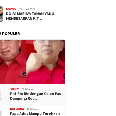
BOLTIM
7 August 2026
DOLVI MARIAY: TANAH YANG
MEMBESARKAN KIT…
A POPULER
1
SULUT
575 Views
Pnt Rio Rindengan Calon Pas
Dampingi Rob…
2
BOLMONG
493 Views
Papa Ades Mampu Torehkan