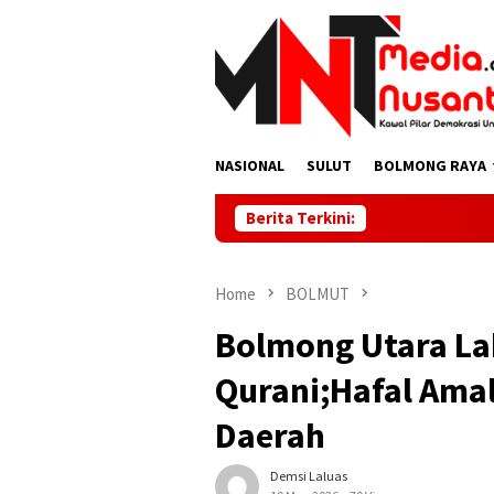
Skip
to
content
NASIONAL
SULUT
BOLMONG RAYA
Berita Terkini:
Home
BOLMUT
Bolmong Utara La
Qurani;Hafal Ama
Daerah
Demsi Laluas