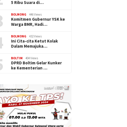
5 Ribu Suara di…
3
BOLMONG
446 Views
Komitmen Gubernur YSK ke
Warga BMR, Hadi…
4
BOLMONG
432 Views
Ini Cita-cita Ketut Kolak
Dalam Memajuka…
5
BOLTIM
404 Views
DPRD Boltim Gelar Kunker
ke Kementerian …