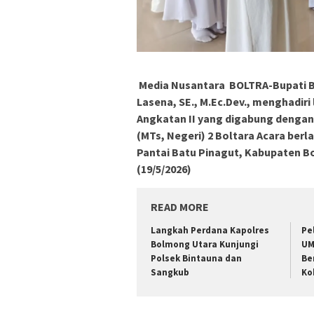
Media Nusantara BOLTRA-Bupati Bo
Lasena, SE., M.Ec.Dev., menghadiri
Angkatan II yang digabung dengan
(MTs, Negeri) 2 Boltara Acara ber
Pantai Batu Pinagut, Kabupaten B
(19/5/2026)
READ MORE
Langkah Perdana Kapolres
Pe
Bolmong Utara Kunjungi
UM
Polsek Bintauna dan
Be
Sangkub
Ko