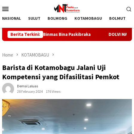
Skip
Mobile
to
Menu
content
NASIONAL
SULUT
BOLMONG
KOTAMOBAGU
BOLMUT
amanan Sat Binmas Bina Paskibraka
Berita Terkini:
DOLVI MARIAY: TANA
Home
KOTAMOBAGU
Barista di Kotamobagu Jalani Uji
Kompetensi yang Difasilitasi Pemkot
Demsi Laluas
28 February 2024
176 Views