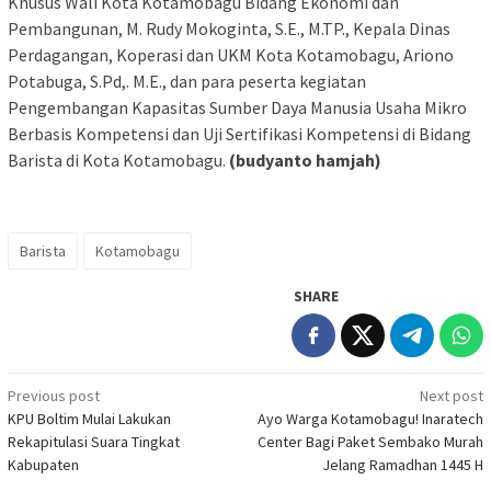
Khusus Wali Kota Kotamobagu Bidang Ekonomi dan
Pembangunan, M. Rudy Mokoginta, S.E., M.TP., Kepala Dinas
Perdagangan, Koperasi dan UKM Kota Kotamobagu, Ariono
Potabuga, S.Pd,. M.E., dan para peserta kegiatan
Pengembangan Kapasitas Sumber Daya Manusia Usaha Mikro
Berbasis Kompetensi dan Uji Sertifikasi Kompetensi di Bidang
Barista di Kota Kotamobagu.
(budyanto hamjah)
Barista
Kotamobagu
SHARE
Post
Previous post
Next post
KPU Boltim Mulai Lakukan
Ayo Warga Kotamobagu! Inaratech
navigation
Rekapitulasi Suara Tingkat
Center Bagi Paket Sembako Murah
Kabupaten
Jelang Ramadhan 1445 H