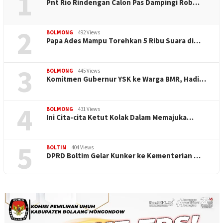
1
Pnt Rio Rindengan Calon Pas Dampingi Rob…
2
BOLMONG
492 Views
Papa Ades Mampu Torehkan 5 Ribu Suara di…
3
BOLMONG
445 Views
Komitmen Gubernur YSK ke Warga BMR, Hadi…
4
BOLMONG
431 Views
Ini Cita-cita Ketut Kolak Dalam Memajuka…
5
BOLTIM
404 Views
DPRD Boltim Gelar Kunker ke Kementerian …