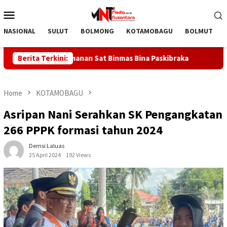
Skip
Mobile
to
Menu
content
NASIONAL
SULUT
BOLMONG
KOTAMOBAGU
BOLMUT
Pelopor Keamanan Sat Binmas Bina Paskibraka
Berita Terkini:
DOLVI MA
Home
KOTAMOBAGU
Asripan Nani Serahkan SK Pengangkatan
266 PPPK formasi tahun 2024
Demsi Laluas
25 April 2024
192 Views