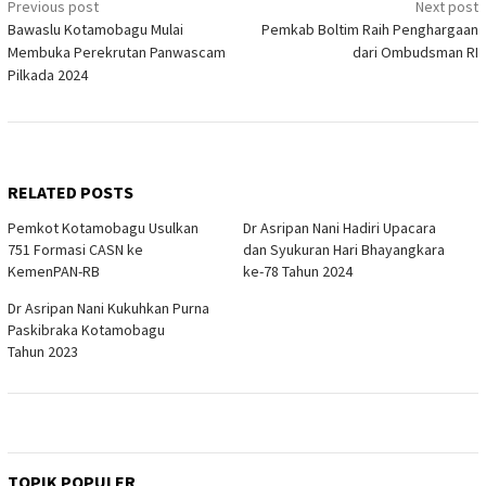
Post
Previous post
Next post
Bawaslu Kotamobagu Mulai
Pemkab Boltim Raih Penghargaan
navigation
Membuka Perekrutan Panwascam
dari Ombudsman RI
Pilkada 2024
RELATED POSTS
Pemkot Kotamobagu Usulkan
Dr Asripan Nani Hadiri Upacara
751 Formasi CASN ke
dan Syukuran Hari Bhayangkara
KemenPAN-RB
ke-78 Tahun 2024
Dr Asripan Nani Kukuhkan Purna
Paskibraka Kotamobagu
Tahun 2023
TOPIK POPULER