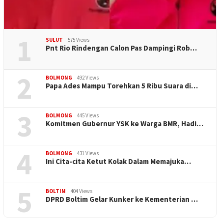
1
SULUT
575 Views
Pnt Rio Rindengan Calon Pas Dampingi Rob…
2
BOLMONG
492 Views
Papa Ades Mampu Torehkan 5 Ribu Suara di…
3
BOLMONG
445 Views
Komitmen Gubernur YSK ke Warga BMR, Hadi…
4
BOLMONG
431 Views
Ini Cita-cita Ketut Kolak Dalam Memajuka…
5
BOLTIM
404 Views
DPRD Boltim Gelar Kunker ke Kementerian …