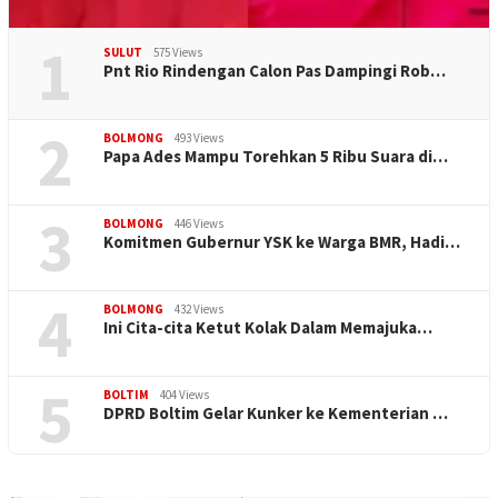
1
SULUT
575 Views
Pnt Rio Rindengan Calon Pas Dampingi Rob…
2
BOLMONG
493 Views
Papa Ades Mampu Torehkan 5 Ribu Suara di…
3
BOLMONG
446 Views
Komitmen Gubernur YSK ke Warga BMR, Hadi…
4
BOLMONG
432 Views
Ini Cita-cita Ketut Kolak Dalam Memajuka…
5
BOLTIM
404 Views
DPRD Boltim Gelar Kunker ke Kementerian …