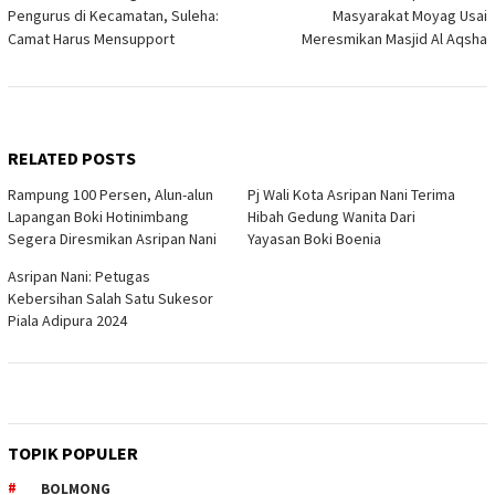
navigation
Pengurus di Kecamatan, Suleha:
Masyarakat Moyag Usai
Camat Harus Mensupport
Meresmikan Masjid Al Aqsha
RELATED POSTS
Rampung 100 Persen, Alun-alun
Pj Wali Kota Asripan Nani Terima
Lapangan Boki Hotinimbang
Hibah Gedung Wanita Dari
Segera Diresmikan Asripan Nani
Yayasan Boki Boenia
Asripan Nani: Petugas
Kebersihan Salah Satu Sukesor
Piala Adipura 2024
TOPIK POPULER
BOLMONG