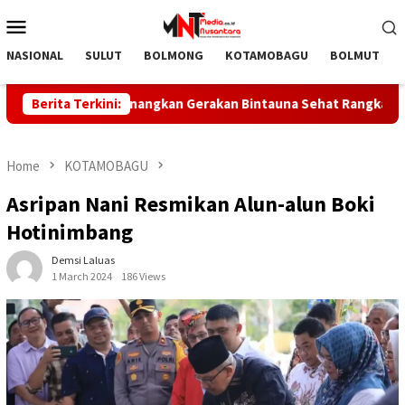
Skip
Mobile
to
Menu
content
NASIONAL
SULUT
BOLMONG
KOTAMOBAGU
BOLMUT
ong Utara Canangkan Gerakan Bintauna Sehat Rangkaian HUT ke
Berita Terkini:
Home
KOTAMOBAGU
Asripan Nani Resmikan Alun-alun Boki
Hotinimbang
Demsi Laluas
1 March 2024
186 Views