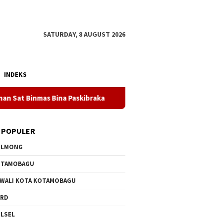
SATURDAY, 8 AUGUST 2026
INDEKS
as Bina Paskibraka
DOLVI MARIAY: TANAH YANG MEMBESA
 POPULER
OLMONG
OTAMOBAGU
 WALI KOTA KOTAMOBAGU
PRD
LSEL