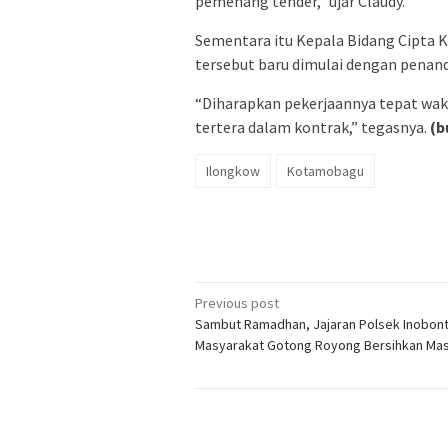
pemenang tender,” ujar Claudy.
Sementara itu Kepala Bidang Cipta
tersebut baru dimulai dengan penand
“Diharapkan pekerjaannya tepat wakt
tertera dalam kontrak,” tegasnya.
(b
Ilongkow
Kotamobagu
Post
Previous post
Sambut Ramadhan, Jajaran Polsek Inobon
navigation
Masyarakat Gotong Royong Bersihkan Mas