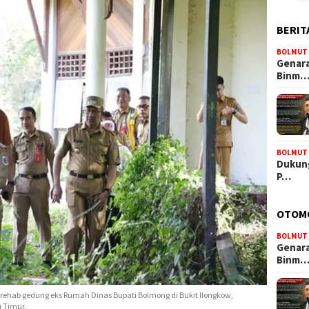
BERIT
BOLMUT
Genara
Binm
BOLMUT
Dukung
P…
OTOM
BOLMUT
Genara
Binm
ehab gedung eks Rumah Dinas Bupati Bolmong di Bukit Ilongkow,
 Timur.