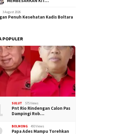
MEMBESARKAN KIT…
3 August 2026
an Penuh Kesehatan Kadis Boltara
A POPULER
1
SULUT
575 Views
Pnt Rio Rindengan Calon Pas
Dampingi Rob…
2
BOLMONG
493 Views
Papa Ades Mampu Torehkan