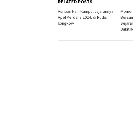
RELATED POSTS
Asripan Nani Kumpul Jajarannya
Momen
Apel Perdana 2024, di Rudis
Bersam
Ilongkow
Sejara
Bukit 