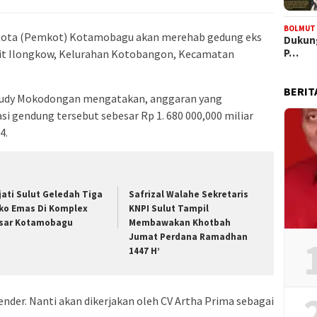
BOLMUT
ota (Pemkot) Kotamobagu akan merehab gedung eks
Dukung
P…
it Ilongkow, Kelurahan Kotobangon, Kecamatan
BERIT
udy Mokodongan mengatakan, anggaran yang
si gendung tersebut sebesar Rp 1. 680 000,000 miliar
4.
jati Sulut Geledah Tiga
Safrizal Walahe Sekretaris
ko Emas Di Komplex
KNPI Sulut Tampil
sar Kotamobagu
Membawakan Khotbah
Jumat Perdana Ramadhan
1447 H’
ender. Nanti akan dikerjakan oleh CV Artha Prima sebagai