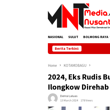
Skip
to
content
NASIONAL
SULUT
BOLMONG RAYA
Berita Terkini:
Home
KOTAMOBAGU
2024, Eks Rudis B
Ilongkow Direhab
Demsi Laluas
13 March 2024
178 Views