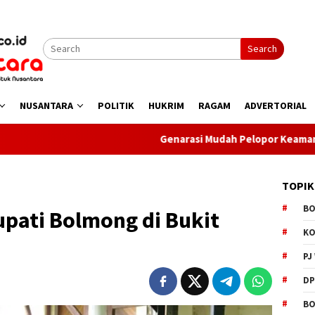
Search
NUSANTARA
POLITIK
HUKRIM
RAGAM
ADVERTORIAL
Genarasi Mudah Pelopor Keamanan Sat Binm
TOPIK
B
upati Bolmong di Bukit
K
PJ
D
BO