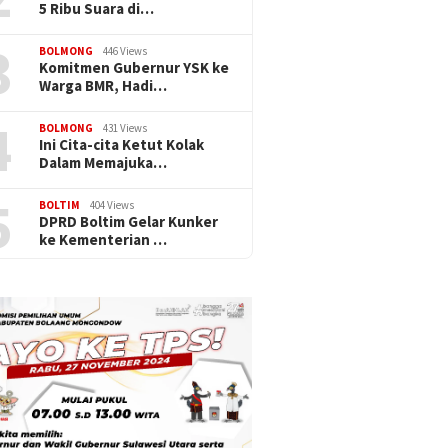
5 Ribu Suara di…
3
BOLMONG
446 Views
Komitmen Gubernur YSK ke
Warga BMR, Hadi…
4
BOLMONG
431 Views
Ini Cita-cita Ketut Kolak
Dalam Memajuka…
5
BOLTIM
404 Views
DPRD Boltim Gelar Kunker
ke Kementerian …