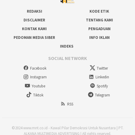
REDAKSI
KODE ETIK
DISCLAIMER
TENTANG KAMI
KONTAK KAMI
PENGADUAN
PEDOMAN MEDIA SIBER
INFO IKLAN
INDEKS
SOCIAL NETWORK
Facebook
Twitter
Instagram
Linkedin
Youtube
Spotify
Tiktok
Telegram
RSS
©2024 www.mnt.co.id - Kawal Pilar Demokrasi Untuk Nusantara | PT.
ALKANA MULTIMEDIA ADVERTISING | All rights reserved.