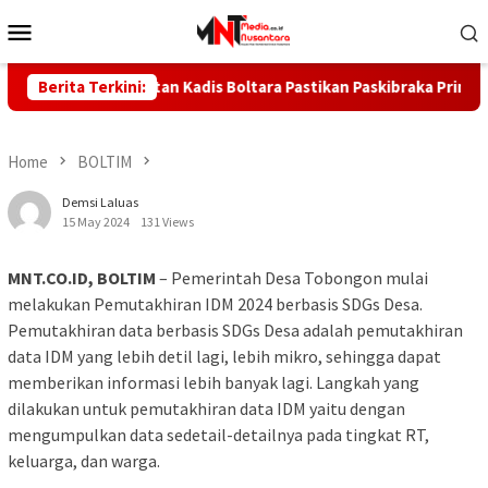
Skip
Mobile
to
Menu
content
nuh Kesehatan Kadis Boltara Pastikan Paskibraka Prima Selama 
Berita Terkini:
Home
BOLTIM
Demsi Laluas
15 May 2024
131 Views
MNT.CO.ID, BOLTIM
– Pemerintah Desa Tobongon mulai
melakukan Pemutakhiran IDM 2024 berbasis SDGs Desa.
Pemutakhiran data berbasis SDGs Desa adalah pemutakhiran
data IDM yang lebih detil lagi, lebih mikro, sehingga dapat
memberikan informasi lebih banyak lagi. Langkah yang
dilakukan untuk pemutakhiran data IDM yaitu dengan
mengumpulkan data sedetail-detailnya pada tingkat RT,
keluarga, dan warga.