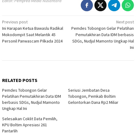
Editor: Pempred Media Nusantara
Post
Previous post
Next post
Ini Harapan Ketua Bawaslu Radikal
Pemdes Tobongon Gelar Pelatihan
navigation
Mokodompit Saat Melantik 45
Pemutakhiran Data IDM berbasis
Personil Panwascam Pilkada 2024
SDGs, Nudjul Mamonto Ungkap Hal
Ini
RELATED POSTS
Pemdes Tobongon Gelar
Seriusi Jembatan Desa
Pelatihan Pemutakhiran Data IDM
Tobongon, Pemkab Boltim
berbasis SDGs, Nudjul Mamonto
Gelontorkan Dana Rp2 Miliar
Ungkap Hal Ini
Selesaikan Coklit Data Pemilih,
KPU Boltim Apresiasi 261
Pantarlih