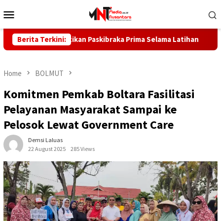
Skip
Mobile
to
Menu
content
tara Pastikan Paskibraka Prima Selama Latihan
Berita Terkini:
Kebakara
Home
BOLMUT
Komitmen Pemkab Boltara Fasilitasi
Pelayanan Masyarakat Sampai ke
Pelosok Lewat Government Care
Demsi Laluas
22 August 2025
285 Views