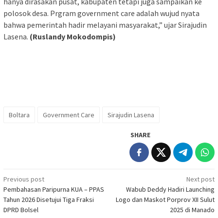
hanya dirasakan pusat, kabupaten tetapi juga sampaikan ke
polosok desa. Prgram government care adalah wujud nyata
bahwa pemerintah hadir melayani masyarakat,” ujar Sirajudin
Lasena.
(Ruslandy Mokodompis)
Boltara
Government Care
Sirajudin Lasena
SHARE
Post
Previous post
Next post
Pembahasan Paripurna KUA – PPAS
Wabub Deddy Hadiri Launching
navigation
Tahun 2026 Disetujui Tiga Fraksi
Logo dan Maskot Porprov XII Sulut
DPRD Bolsel
2025 di Manado