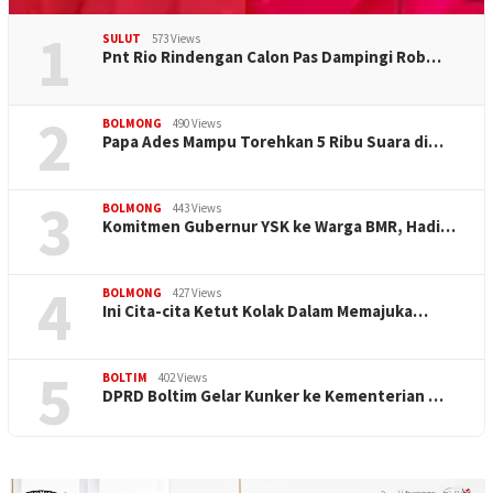
1
SULUT
573 Views
Pnt Rio Rindengan Calon Pas Dampingi Rob…
2
BOLMONG
490 Views
Papa Ades Mampu Torehkan 5 Ribu Suara di…
3
BOLMONG
443 Views
Komitmen Gubernur YSK ke Warga BMR, Hadi…
4
BOLMONG
427 Views
Ini Cita-cita Ketut Kolak Dalam Memajuka…
5
BOLTIM
402 Views
DPRD Boltim Gelar Kunker ke Kementerian …