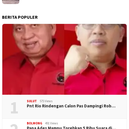
BERITA POPULER
1
SULUT
575 Views
Pnt Rio Rindengan Calon Pas Dampingi Rob…
BOLMONG
491 Views
Papa Ades Mampu Torehkan 5 Ribu Suara di…