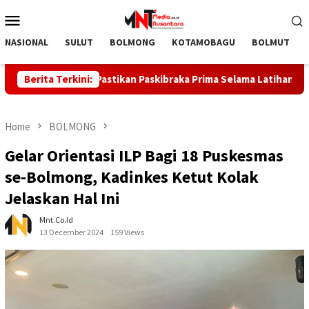
Skip
Mobile
to
Menu
content
NASIONAL
SULUT
BOLMONG
KOTAMOBAGU
BOLMUT
Boltara Pastikan Paskibraka Prima Selama Latihan
Berita Terkini:
Kebak
Home
BOLMONG
Gelar Orientasi ILP Bagi 18 Puskesmas
se-Bolmong, Kadinkes Ketut Kolak
Jelaskan Hal Ini
Mnt.co.id
13 December 2024
159 Views