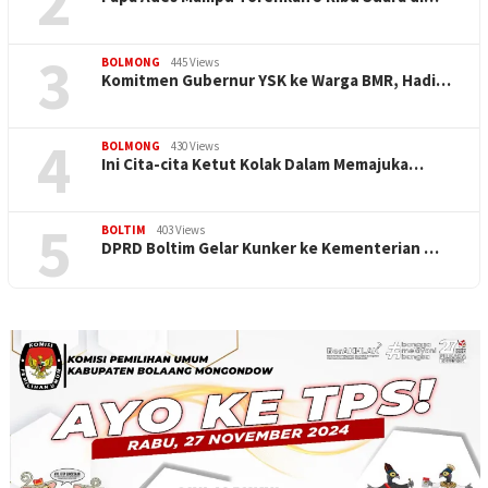
2
3
BOLMONG
445 Views
Komitmen Gubernur YSK ke Warga BMR, Hadi…
4
BOLMONG
430 Views
Ini Cita-cita Ketut Kolak Dalam Memajuka…
5
BOLTIM
403 Views
DPRD Boltim Gelar Kunker ke Kementerian …