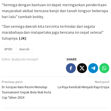
“Semoga dengan bantuan ini dapat meringankan penderitaan
masyarakat akibat bencana banjir dan tanah longsor beberapa
hari lalu” tambah bobby.
“Dan semoga daerah kita tercinta terhindar dari segala
marabahaya dan malapetaka juga bencana ini cepat selesai”
tutupnya.
(JK)
BPBD
daerah
Editor: Budiyanto Hamjah
SHARE
Post
Previous post
Next post
Dr Asripan Nani Resmi Menutup
La Roja Kembali Menjadi Raja Eropa
navigation
Tournament Sepak Bola Wali Kota
Cup Tahun 2024