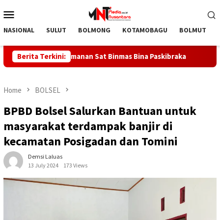
Skip
Mobile
to
Menu
content
NASIONAL
SULUT
BOLMONG
KOTAMOBAGU
BOLMUT
 Pelopor Keamanan Sat Binmas Bina Paskibraka
Berita Terkini:
DOLVI M
Home
BOLSEL
BPBD Bolsel Salurkan Bantuan untuk
masyarakat terdampak banjir di
kecamatan Posigadan dan Tomini
Demsi Laluas
13 July 2024
173 Views