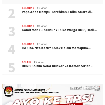
2
BOLMONG
493 Views
Papa Ades Mampu Torehkan 5 Ribu Suara di…
3
BOLMONG
446 Views
Komitmen Gubernur YSK ke Warga BMR, Hadi…
4
BOLMONG
431 Views
Ini Cita-cita Ketut Kolak Dalam Memajuka…
5
BOLTIM
404 Views
DPRD Boltim Gelar Kunker ke Kementerian …